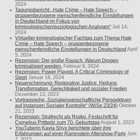
2024
Tagungsbericht: „Hate Crime – Hate Speech –
gruppenbezogene menschenfeindliche Einstellungen
in Deutschland im Fokus von
kriminologischen/soziologischen Analysen“
Juli 14,
2024
Virtueller kriminologischer Fachtag zum Thema Hate
Crime – Hate Speech – gruppenbezogene
menschenfeindliche Einstellungen in Deutschland
April
5, 2024
Rezension: Der große Rausch. Warum Drogen
kriminalisiert werden.
Februar 8, 2024
Rezension: Power Played. A Critical Criminology of
Sport
Januar 16, 2024
Neuerscheinung: Restorative Justice. Heilung,
Transformation, Gerechtigkeit und sozialer Frieden
Dezember 13, 2023
Vortragsreihe „Sozialwissenschaftliche Perspektiven
auf Instanzen Sozialer Kontrolle“ (WiSe 23/24)
Oktober
21, 2023
Rezension: Strafrecht als Risiko. Festschrift für
Cornelius Prittwitz zum 70. Geburtstag
August 1, 2023
YouTuberin Kayla Shyx berichtete über ihre
Erfahrungen auf einer Rammstein Aftershow-Party
Juni
7, 2023