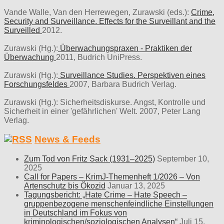
Vande Walle, Van den Herrewegen, Zurawski (eds.):
Crime,
Security and Surveillance. Effects for the Surveillant and the
Surveilled
2012.
Zurawski (Hg.):
Überwachungspraxen - Praktiken der
Überwachung
2011, Budrich UniPress.
Zurawski (Hg.):
Surveillance Studies. Perspektiven eines
Forschungsfeldes
2007, Barbara Budrich Verlag.
Zurawski (Hg.): Sicherheitsdiskurse. Angst, Kontrolle und
Sicherheit in einer 'gefährlichen' Welt. 2007, Peter Lang
Verlag.
News & Feeds
Zum Tod von Fritz Sack (1931–2025)
September 10,
2025
Call for Papers – KrimJ-Themenheft 1/2026 – Von
Artenschutz bis Ökozid
Januar 13, 2025
Tagungsbericht: „Hate Crime – Hate Speech –
gruppenbezogene menschenfeindliche Einstellungen
in Deutschland im Fokus von
kriminologischen/soziologischen Analysen“
Juli 15,