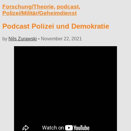
Forschung/Theorie
,
podcast
,
Polizei/Militär/Geheimdienst
Podcast Polizei und Demokratie
by
Nils Zurawski
•
November 22, 2021