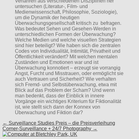
Verfahren aus verschiedenen Disziplinen her
untersuchen (Literatur-, Film- und
Medienwissenschaft, Philosophie, Soziologie),
um die Dynamik der heutigen
Überwachungsgesellschaft kritisch zu befragen.
Was bedeutet Sehen und Gesehen-Werden in
unterschiedlichen Formen der Überwachung?
Welche Medien und welche visuellen Strategien
sind hier beteiligt? Wie haben sich die zentralen
Codes von Individualität, Intimität, Privatheit und
Öffentlichkeit verändert? Mit welchen mentalen
Zuständen und Emotionen war und ist
Überwachung konnotiert – erzeugt sie vorrangig
Angst, Furcht und Misstrauen, oder ermöglicht sie
auch Vertrauen und Sicherheit? Wie verhalten
sich Fremd- und Selbstüberwachung, etwa mit
Blick auf das Problem der Scham? Und wenn
man bedenkt, dass der Einblick in innere
Vorgänge ein wichtiges Kriterium für Fiktionalität
ist, wie stellt sich dann der Konnex von
Überwachung und Fiktion dar?
Post
← Surveillance Studies Preis – die Preisverleihung
Corner-Surveillance + 24/7 Photography →
navigation