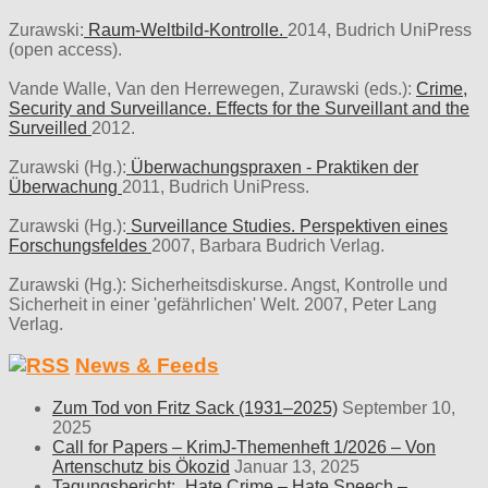
Zurawski:
Raum-Weltbild-Kontrolle.
2014, Budrich UniPress
(open access).
Vande Walle, Van den Herrewegen, Zurawski (eds.):
Crime,
Security and Surveillance. Effects for the Surveillant and the
Surveilled
2012.
Zurawski (Hg.):
Überwachungspraxen - Praktiken der
Überwachung
2011, Budrich UniPress.
Zurawski (Hg.):
Surveillance Studies. Perspektiven eines
Forschungsfeldes
2007, Barbara Budrich Verlag.
Zurawski (Hg.): Sicherheitsdiskurse. Angst, Kontrolle und
Sicherheit in einer 'gefährlichen' Welt. 2007, Peter Lang
Verlag.
News & Feeds
Zum Tod von Fritz Sack (1931–2025)
September 10,
2025
Call for Papers – KrimJ-Themenheft 1/2026 – Von
Artenschutz bis Ökozid
Januar 13, 2025
Tagungsbericht: „Hate Crime – Hate Speech –