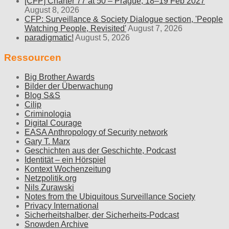
[CFP] Charter 77 at 50 – Prague, 18–19 Feb 2027
August 8, 2026
CFP: Surveillance & Society Dialogue section, 'People
Watching People, Revisited'
August 7, 2026
paradigmatic!
August 5, 2026
Ressourcen
Big Brother Awards
Bilder der Überwachung
Blog S&S
Cilip
Criminologia
Digital Courage
EASA Anthropology of Security network
Gary T. Marx
Geschichten aus der Geschichte, Podcast
Identität – ein Hörspiel
Kontext Wochenzeitung
Netzpolitik.org
Nils Zurawski
Notes from the Ubiquitous Surveillance Society
Privacy International
Sicherheitshalber, der Sicherheits-Podcast
Snowden Archive