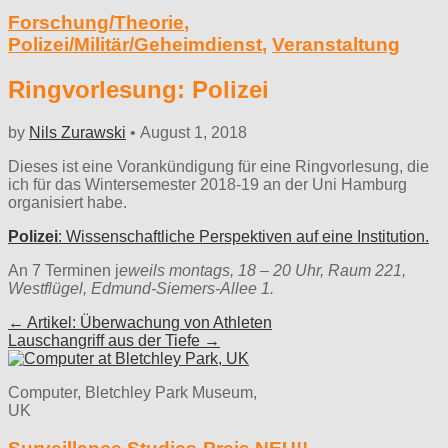
Forschung/Theorie
,
Polizei/Militär/Geheimdienst
,
Veranstaltung
Ringvorlesung: Polizei
by
Nils Zurawski
•
August 1, 2018
Dieses ist eine Vorankündigung für eine Ringvorlesung, die
ich für das Wintersemester 2018-19 an der Uni Hamburg
organisiert habe.
Polizei
: Wissenschaftliche Perspektiven auf eine Institution.
An 7 Terminen j
eweils montags, 18 – 20 Uhr, Raum 221,
Westflügel, Edmund-Siemers-Allee 1.
Post
← Artikel: Überwachung von Athleten
Lauschangriff aus der Tiefe →
navigation
Computer, Bletchley Park Museum,
UK