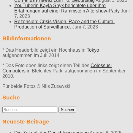
Cornelius Prittwitz zum 70. Geburtstag
August 1, 2023
YouTuberin Kayla Shyx berichtete über ihre
Erfahrungen auf einer Rammstein Aftershow-Party
Juni
7, 2023
Rezension: Crisis Vision. Race and the Cultural
Production of Surveillance.
Juni 7, 2023
Bildinformationen
* Das Headerbild zeigt ein Hochhaus in
Tokyo
,
aufgenommen im Juli 2014.
* Das Foto oben links zeigt einen Teil des
Colossus-
Computers
in Bletchley Park, aufgenommen im September
2010.
Für beide Fotos © Nils Zurawski
Suche
Suche
nach:
Neueste Beiträge
Die Zukunft der Gesichtserkennung
August 8, 2026