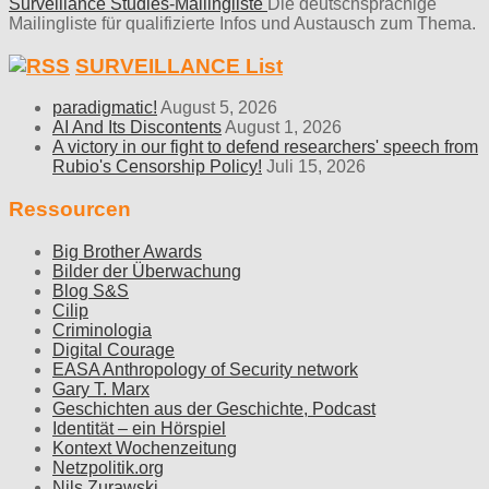
Surveillance Studies-Mailingliste
Die deutschsprachige
Mailingliste für qualifizierte Infos und Austausch zum Thema.
SURVEILLANCE List
paradigmatic!
August 5, 2026
AI And Its Discontents
August 1, 2026
A victory in our fight to defend researchers' speech from
Rubio's Censorship Policy!
Juli 15, 2026
Ressourcen
Big Brother Awards
Bilder der Überwachung
Blog S&S
Cilip
Criminologia
Digital Courage
EASA Anthropology of Security network
Gary T. Marx
Geschichten aus der Geschichte, Podcast
Identität – ein Hörspiel
Kontext Wochenzeitung
Netzpolitik.org
Nils Zurawski