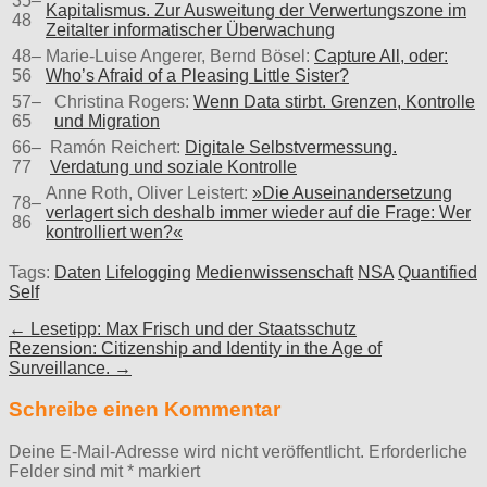
35–
Kapitalismus. Zur Ausweitung der Verwertungszone im
48
Zeitalter informatischer Überwachung
48–
Marie-Luise Angerer, Bernd Bösel:
Capture All, oder:
56
Who’s Afraid of a Pleasing Little Sister?
57–
Christina Rogers:
Wenn Data stirbt. Grenzen, Kontrolle
65
und Migration
66–
Ramón Reichert:
Digitale Selbstvermessung.
77
Verdatung und soziale Kontrolle
Anne Roth, Oliver Leistert:
»Die Auseinandersetzung
78–
verlagert sich deshalb immer wieder auf die Frage: Wer
86
kontrolliert wen?«
Tags:
Daten
Lifelogging
Medienwissenschaft
NSA
Quantified
Self
Post
← Lesetipp: Max Frisch und der Staatsschutz
Rezension: Citizenship and Identity in the Age of
navigation
Surveillance. →
Schreibe einen Kommentar
Deine E-Mail-Adresse wird nicht veröffentlicht.
Erforderliche
Felder sind mit
*
markiert