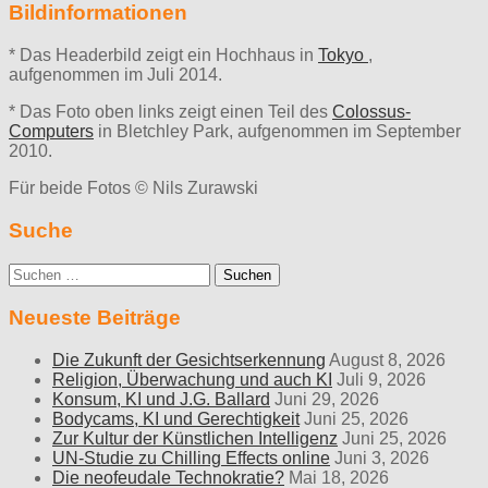
Bildinformationen
* Das Headerbild zeigt ein Hochhaus in
Tokyo
,
aufgenommen im Juli 2014.
* Das Foto oben links zeigt einen Teil des
Colossus-
Computers
in Bletchley Park, aufgenommen im September
2010.
Für beide Fotos © Nils Zurawski
Suche
Suche
nach:
Neueste Beiträge
Die Zukunft der Gesichtserkennung
August 8, 2026
Religion, Überwachung und auch KI
Juli 9, 2026
Konsum, KI und J.G. Ballard
Juni 29, 2026
Bodycams, KI und Gerechtigkeit
Juni 25, 2026
Zur Kultur der Künstlichen Intelligenz
Juni 25, 2026
UN-Studie zu Chilling Effects online
Juni 3, 2026
Die neofeudale Technokratie?
Mai 18, 2026