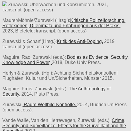
Zurawski: Überwachen und Konsumieren. 2021,
transcript. (open access)
Maurer/Möhnle/Zurawski (Hrsg.):
Kritische Polizeiforschung.
Reflexionen, Dilemmata und Erfahrungen aus der Praxis.
2023, Bielefeld: transcript. (open access)
Zurawski & Scharf (Hrsg.):
Kritik des Anti-Doping.
2019
transcript (open access).
Maguire, Rao, Zurawski (eds.):
Bodies as Evidence. Security,
Knowledge and Power,
2018, Duke Univ Press.
Herlyn & Zurawski (Hg.): Achtung Sicherheitskontrollen!
Flughäfen, Kultur und Un/Sicherheiten. Münster 2015.
Maguire, Frois, Zurawski (eds.):
The Anthropology of
Security.
2014, Pluto Press.
Zurawski:
Raum-Weltbild-Kontrolle.
2014, Budrich UniPress
(open access).
Vande Walle, Van den Herrewegen, Zurawski (eds.):
Crime,
Security and Surveillance. Effects for the Surveillant and the
Surveilled
2012.