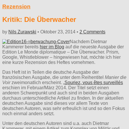
Rezension
Kritik: Die Überwacher
by
Nils Zurawski
•
Oktober 23, 2014
•
2 Comments
Nachdem Dietmar
Kammerer bereits
hier im Blog
auf die neueste Ausgabe der
Edition Le Monde d
iplomatique
– Die Überwacher. Prism,
Google, Whistleblower – hingewiesen hat, möchte ich hier
eine kurze Rezension des Heftes vornehmen.
Das Heft ist in Teilen die deutsche Ausgabe der
französischen Ausgabe, die unter dem Reihentitel
Manier die
Voir
zweimonatlich erscheint. „
Souriez, vous êtes surveillés
erschien im Februar/März 2014. Der Titel setzt einen
anderen Schwerpunkt und auch sind in beiden Ausgaben
durchaus unterschiedliche Artikel zu finden. In der aktuellen
deutschen Ausgabe sind dieses vor allem Texte von
deutschen Autoren, was sehr erfreulich ist und so den Fokus
noch einmal anders setzt.
Unter den deutschen Autoren sind u.a. auch Dietmar
Kammerer, mit einem Artikel zum Komplex von Militär und