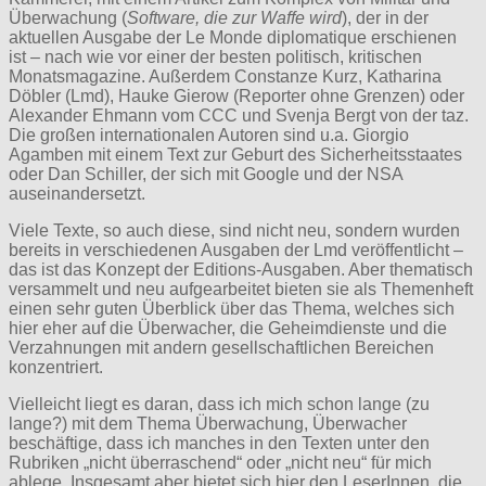
Überwachung (
Software, die zur Waffe wird
), der in der
aktuellen Ausgabe der Le Monde diplomatique erschienen
ist – nach wie vor einer der besten politisch, kritischen
Monatsmagazine. Außerdem Constanze Kurz, Katharina
Döbler (Lmd), Hauke Gierow (Reporter ohne Grenzen) oder
Alexander Ehmann vom CCC und Svenja Bergt von der taz.
Die großen internationalen Autoren sind u.a. Giorgio
Agamben mit einem Text zur Geburt des Sicherheitsstaates
oder Dan Schiller, der sich mit Google und der NSA
auseinandersetzt.
Viele Texte, so auch diese, sind nicht neu, sondern wurden
bereits in verschiedenen Ausgaben der Lmd veröffentlicht –
das ist das Konzept der Editions-Ausgaben. Aber thematisch
versammelt und neu aufgearbeitet bieten sie als Themenheft
einen sehr guten Überblick über das Thema, welches sich
hier eher auf die Überwacher, die Geheimdienste und die
Verzahnungen mit andern gesellschaftlichen Bereichen
konzentriert.
Vielleicht liegt es daran, dass ich mich schon lange (zu
lange?) mit dem Thema Überwachung, Überwacher
beschäftige, dass ich manches in den Texten unter den
Rubriken „nicht überraschend“ oder „nicht neu“ für mich
ablege. Insgesamt aber bietet sich hier den LeserInnen, die