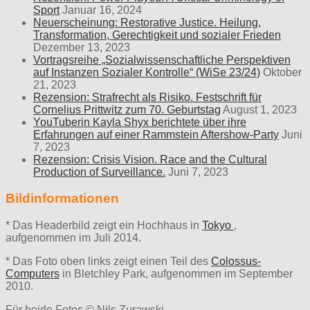
Sport
Januar 16, 2024
Neuerscheinung: Restorative Justice. Heilung,
Transformation, Gerechtigkeit und sozialer Frieden
Dezember 13, 2023
Vortragsreihe „Sozialwissenschaftliche Perspektiven
auf Instanzen Sozialer Kontrolle“ (WiSe 23/24)
Oktober
21, 2023
Rezension: Strafrecht als Risiko. Festschrift für
Cornelius Prittwitz zum 70. Geburtstag
August 1, 2023
YouTuberin Kayla Shyx berichtete über ihre
Erfahrungen auf einer Rammstein Aftershow-Party
Juni
7, 2023
Rezension: Crisis Vision. Race and the Cultural
Production of Surveillance.
Juni 7, 2023
Bildinformationen
* Das Headerbild zeigt ein Hochhaus in
Tokyo
,
aufgenommen im Juli 2014.
* Das Foto oben links zeigt einen Teil des
Colossus-
Computers
in Bletchley Park, aufgenommen im September
2010.
Für beide Fotos © Nils Zurawski