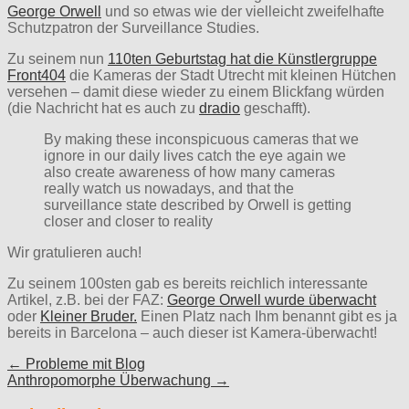
George Orwell
und so etwas wie der vielleicht zweifelhafte
Schutzpatron der Surveillance Studies.
Zu seinem nun
110ten Geburtstag hat die Künstlergruppe
Front404
die Kameras der Stadt Utrecht mit kleinen Hütchen
versehen – damit diese wieder zu einem Blickfang würden
(die Nachricht hat es auch zu
dradio
geschafft).
By making these inconspicuous cameras that we
ignore in our daily lives catch the eye again we
also create awareness of how many cameras
really watch us nowadays, and that the
surveillance state described by Orwell is getting
closer and closer to reality
Wir gratulieren auch!
Zu seinem 100sten gab es bereits reichlich interessante
Artikel, z.B. bei der FAZ:
George Orwell wurde überwacht
oder
Kleiner Bruder.
Einen Platz nach Ihm benannt gibt es ja
bereits in Barcelona – auch dieser ist Kamera-überwacht!
Post
← Probleme mit Blog
Anthropomorphe Überwachung →
navigation