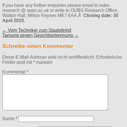
If you have any further enquiries please email to oubs-
research @ open.ac.uk or write to OUBS Research Office,
Walton Hall, Milton Keynes MK7 6AA.Â
Closing date: 30
April 2010.
Post
← Vom Techniker zum Staatsfeind
Tarnung gegen Gesichtserkennung →
navigation
Schreibe einen Kommentar
Deine E-Mail-Adresse wird nicht veröffentlicht.
Erforderliche
Felder sind mit
*
markiert
Kommentar
*
Name
*