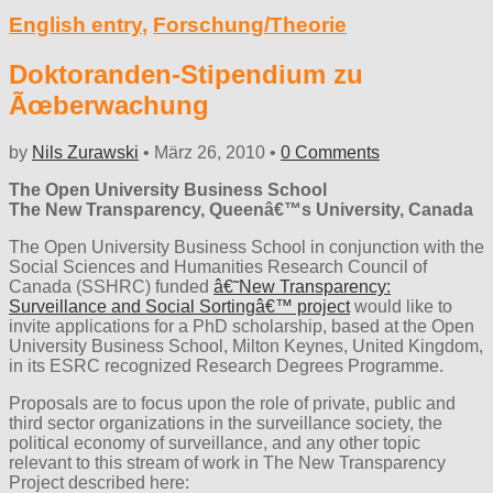
English entry
,
Forschung/Theorie
Doktoranden-Stipendium zu
Ãœberwachung
by
Nils Zurawski
•
März 26, 2010
•
0 Comments
The Open University Business School
The New Transparency, Queenâ€™s University, Canada
The Open University Business School in conjunction with the
Social Sciences and Humanities Research Council of
Canada (SSHRC) funded
â€˜New Transparency:
Surveillance and Social Sortingâ€™ project
would like to
invite applications for a PhD scholarship, based at the Open
University Business School, Milton Keynes, United Kingdom,
in its ESRC recognized Research Degrees Programme.
Proposals are to focus upon the role of private, public and
third sector organizations in the surveillance society, the
political economy of surveillance, and any other topic
relevant to this stream of work in The New Transparency
Project described here: