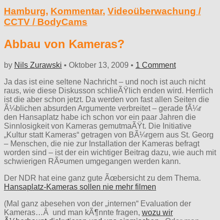
Hamburg
,
Kommentar
,
Videoüberwachung /
CCTV / BodyCams
Abbau von Kameras?
by
Nils Zurawski
•
Oktober 13, 2009
•
1 Comment
Ja das ist eine seltene Nachricht – und noch ist auch nicht
raus, wie diese Diskusson schlieÃŸlich enden wird. Herrlich
ist die aber schon jetzt. Da werden von fast allen Seiten die
Ã¼blichen absurden Argumente verbreitet – gerade fÃ¼r
den Hansaplatz habe ich schon vor ein paar Jahren die
Sinnlosigkeit von Kameras gemutmaÃŸt. Die Initiative
„Kultur statt Kameras“ getragen von BÃ¼rgern aus St. Georg
– Menschen, die nie zur Installation der Kameras befragt
worden sind – ist der ein wichtiger Beitrag dazu, wie auch mit
schwierigen RÃ¤umen umgegangen werden kann.
Der NDR hat eine ganz gute Ãœbersicht zu dem Thema.
Hansaplatz-Kameras sollen nie mehr filmen
(Mal ganz abesehen von der „internen“ Evaluation der
Kameras…Â und man kÃ¶nnte fragen,
wozu wir