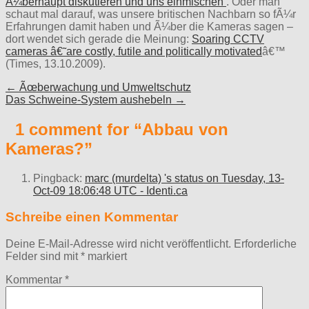
Ã¼berhaupt diskutieren und uns einmischen
. Oder man
schaut mal darauf, was unsere britischen Nachbarn so fÃ¼r
Erfahrungen damit haben und Ã¼ber die Kameras sagen –
dort wendet sich gerade die Meinung:
Soaring CCTV
cameras â€˜are costly, futile and politically motivated
â€™
(Times, 13.10.2009).
Post
← Ãœberwachung und Umweltschutz
Das Schweine-System aushebeln →
navigation
1 comment for “
Abbau von
Kameras?
”
Pingback:
marc (murdelta) 's status on Tuesday, 13-
Oct-09 18:06:48 UTC - Identi.ca
Schreibe einen Kommentar
Deine E-Mail-Adresse wird nicht veröffentlicht.
Erforderliche
Felder sind mit
*
markiert
Kommentar
*