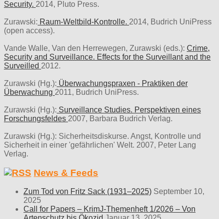
Security.
2014, Pluto Press.
Zurawski:
Raum-Weltbild-Kontrolle.
2014, Budrich UniPress
(open access).
Vande Walle, Van den Herrewegen, Zurawski (eds.):
Crime,
Security and Surveillance. Effects for the Surveillant and the
Surveilled
2012.
Zurawski (Hg.):
Überwachungspraxen - Praktiken der
Überwachung
2011, Budrich UniPress.
Zurawski (Hg.):
Surveillance Studies. Perspektiven eines
Forschungsfeldes
2007, Barbara Budrich Verlag.
Zurawski (Hg.): Sicherheitsdiskurse. Angst, Kontrolle und
Sicherheit in einer 'gefährlichen' Welt. 2007, Peter Lang
Verlag.
News & Feeds
Zum Tod von Fritz Sack (1931–2025)
September 10,
2025
Call for Papers – KrimJ-Themenheft 1/2026 – Von
Artenschutz bis Ökozid
Januar 13, 2025