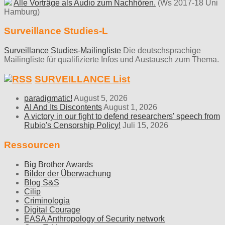
Alle Vorträge als Audio zum Nachhören.
(Ws 2017-18 Uni
Hamburg)
Surveillance Studies-L
Surveillance Studies-Mailingliste
Die deutschsprachige
Mailingliste für qualifizierte Infos und Austausch zum Thema.
SURVEILLANCE List
paradigmatic!
August 5, 2026
AI And Its Discontents
August 1, 2026
A victory in our fight to defend researchers' speech from
Rubio's Censorship Policy!
Juli 15, 2026
Ressourcen
Big Brother Awards
Bilder der Überwachung
Blog S&S
Cilip
Criminologia
Digital Courage
EASA Anthropology of Security network