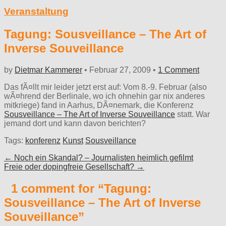
Veranstaltung
Tagung: Sousveillance – The Art of
Inverse Souveillance
by
Dietmar Kammerer
•
Februar 27, 2009
•
1 Comment
Das fÃ¤llt mir leider jetzt erst auf: Vom 8.-9. Februar (also
wÃ¤hrend der Berlinale, wo ich ohnehin gar nix anderes
mitkriege) fand in Aarhus, DÃ¤nemark, die Konferenz
Sousveillance – The Art of Inverse Souveillance
statt. War
jemand dort und kann davon berichten?
Tags:
konferenz
Kunst
Sousveillance
Post
← Noch ein Skandal? – Journalisten heimlich gefilmt
Freie oder dopingfreie Gesellschaft? →
navigation
1 comment for “
Tagung:
Sousveillance – The Art of Inverse
Souveillance
”