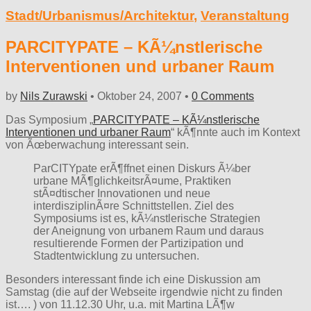
Stadt/Urbanismus/Architektur
,
Veranstaltung
PARCITYPATE – KÃ¼nstlerische
Interventionen und urbaner Raum
by
Nils Zurawski
•
Oktober 24, 2007
•
0 Comments
Das Symposium „
PARCITYPATE – KÃ¼nstlerische
Interventionen und urbaner Raum
“ kÃ¶nnte auch im Kontext
von Ãœberwachung interessant sein.
ParCITYpate erÃ¶ffnet einen Diskurs Ã¼ber
urbane MÃ¶glichkeitsrÃ¤ume, Praktiken
stÃ¤dtischer Innovationen und neue
interdisziplinÃ¤re Schnittstellen. Ziel des
Symposiums ist es, kÃ¼nstlerische Strategien
der Aneignung von urbanem Raum und daraus
resultierende Formen der Partizipation und
Stadtentwicklung zu untersuchen.
Besonders interessant finde ich eine Diskussion am
Samstag (die auf der Webseite irgendwie nicht zu finden
ist…. ) von 11.12.30 Uhr, u.a. mit Martina LÃ¶w