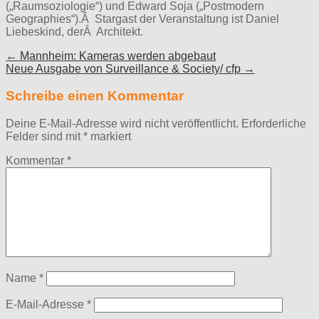
(„Raumsoziologie“) und Edward Soja („Postmodern
Geographies“).Â Stargast der Veranstaltung ist Daniel
Liebeskind, derÂ Architekt.
Post
← Mannheim: Kameras werden abgebaut
Neue Ausgabe von Surveillance & Society/ cfp →
navigation
Schreibe einen Kommentar
Deine E-Mail-Adresse wird nicht veröffentlicht.
Erforderliche
Felder sind mit
*
markiert
Kommentar
*
Name
*
E-Mail-Adresse
*