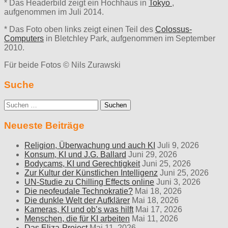
* Das Headerbild zeigt ein Hochhaus in
Tokyo
,
aufgenommen im Juli 2014.
* Das Foto oben links zeigt einen Teil des
Colossus-
Computers
in Bletchley Park, aufgenommen im September
2010.
Für beide Fotos © Nils Zurawski
Suche
Suche
nach:
Neueste Beiträge
Religion, Überwachung und auch KI
Juli 9, 2026
Konsum, KI und J.G. Ballard
Juni 29, 2026
Bodycams, KI und Gerechtigkeit
Juni 25, 2026
Zur Kultur der Künstlichen Intelligenz
Juni 25, 2026
UN-Studie zu Chilling Effects online
Juni 3, 2026
Die neofeudale Technokratie?
Mai 18, 2026
Die dunkle Welt der Aufklärer
Mai 18, 2026
Kameras, KI und ob’s was hilft
Mai 17, 2026
Menschen, die für KI arbeiten
Mai 11, 2026
Das Eliza-Project
Mai 11, 2026