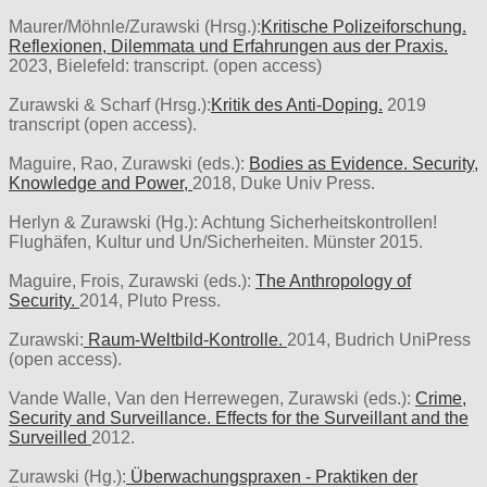
Maurer/Möhnle/Zurawski (Hrsg.):
Kritische Polizeiforschung.
Reflexionen, Dilemmata und Erfahrungen aus der Praxis.
2023, Bielefeld: transcript. (open access)
Zurawski & Scharf (Hrsg.):
Kritik des Anti-Doping.
2019
transcript (open access).
Maguire, Rao, Zurawski (eds.):
Bodies as Evidence. Security,
Knowledge and Power,
2018, Duke Univ Press.
Herlyn & Zurawski (Hg.): Achtung Sicherheitskontrollen!
Flughäfen, Kultur und Un/Sicherheiten. Münster 2015.
Maguire, Frois, Zurawski (eds.):
The Anthropology of
Security.
2014, Pluto Press.
Zurawski:
Raum-Weltbild-Kontrolle.
2014, Budrich UniPress
(open access).
Vande Walle, Van den Herrewegen, Zurawski (eds.):
Crime,
Security and Surveillance. Effects for the Surveillant and the
Surveilled
2012.
Zurawski (Hg.):
Überwachungspraxen - Praktiken der