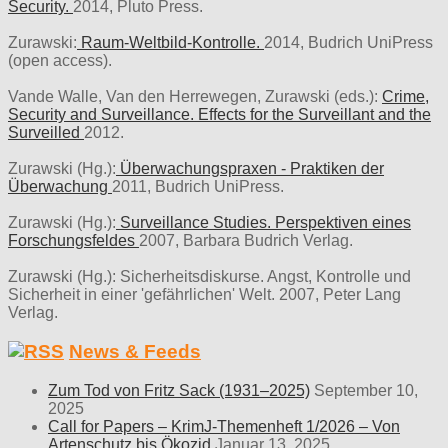
Security.
2014, Pluto Press.
Zurawski:
Raum-Weltbild-Kontrolle.
2014, Budrich UniPress
(open access).
Vande Walle, Van den Herrewegen, Zurawski (eds.):
Crime,
Security and Surveillance. Effects for the Surveillant and the
Surveilled
2012.
Zurawski (Hg.):
Überwachungspraxen - Praktiken der
Überwachung
2011, Budrich UniPress.
Zurawski (Hg.):
Surveillance Studies. Perspektiven eines
Forschungsfeldes
2007, Barbara Budrich Verlag.
Zurawski (Hg.): Sicherheitsdiskurse. Angst, Kontrolle und
Sicherheit in einer 'gefährlichen' Welt. 2007, Peter Lang
Verlag.
News & Feeds
Zum Tod von Fritz Sack (1931–2025)
September 10,
2025
Call for Papers – KrimJ-Themenheft 1/2026 – Von
Artenschutz bis Ökozid
Januar 13, 2025