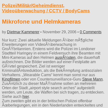
Polizei/Militär/Geheimdienst
,
Videoüberwachung / CCTV / BodyCams
Mikrofone und Helmkameras
by
Dietmar Kammerer
•
November 29, 2006
•
0 Comments
Nur kurz: Zwei aktuelle Meldungen Ã¼ber mÃ¶gliche
Erweiterungen von VideoÃ¼berwachung in
GroÃŸbritannien. Erstens wird die Polizei im Londoner
Stadtteil Haringey in einem Feldversuch ihre Beamten mit
Mini-Kameras auf den Helmen
ausrÃ¼sten
, die dauerhaft
aufzeichnen. Die Bilder werden auf einer Festplatte am
GÃ¼rtel gespeichert. Ziel ist weniger
KriminalitÃ¤tsreduktion, als die BekÃ¤mpfung antisozialen
Verhaltens. „Wearable Cams“ kennt man sonst nur aus
Kinofilmen
oder von Countersurveillance-Guru
Steve Mann
.
ZusÃ¤tzlich zu dieser MaÃŸnahme sollen an mehreren
Orten der Stadt „airport style search arches“ aufgestellt
werden, um Leute, die Waffen bei sich tragen, zu entdecken.
Siehe auch
hier
.
Zum zweiten gibt es in der britischen Polizei offenbar
Ãœberlegungen, ein in den Niederlanden entwickeltes und