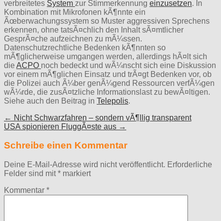
verbreitetes
System
zur Stimmerkennung
einzusetzen
. In
Kombination mit Mikrofonen kÃ¶nnte ein
Ãœberwachungssystem so Muster aggressiven Sprechens
erkennen, ohne tatsÃ¤chlich den Inhalt sÃ¤mtlicher
GesprÃ¤che aufzeichnen zu mÃ¼ssen.
Datenschutzrechtliche Bedenken kÃ¶nnten so
mÃ¶glicherweise umgangen werden, allerdings hÃ¤lt sich
die
ACPO
noch bedeckt und wÃ¼nscht sich eine Diskussion
vor einem mÃ¶glichen Einsatz und trÃ¤gt Bedenken vor, ob
die Polizei auch Ã¼ber genÃ¼gend Ressourcen verfÃ¼gen
wÃ¼rde, die zusÃ¤tzliche Informationslast zu bewÃ¤ltigen.
Siehe auch den Beitrag in
Telepolis
.
Post
← Nicht Schwarzfahren – sondern vÃ¶llig transparent
USA spionieren FluggÃ¤ste aus →
navigation
Schreibe einen Kommentar
Deine E-Mail-Adresse wird nicht veröffentlicht.
Erforderliche
Felder sind mit
*
markiert
Kommentar
*