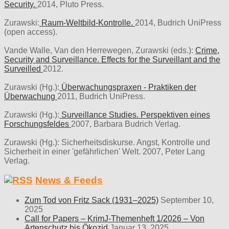
Security.
2014, Pluto Press.
Zurawski:
Raum-Weltbild-Kontrolle.
2014, Budrich UniPress
(open access).
Vande Walle, Van den Herrewegen, Zurawski (eds.):
Crime,
Security and Surveillance. Effects for the Surveillant and the
Surveilled
2012.
Zurawski (Hg.):
Überwachungspraxen - Praktiken der
Überwachung
2011, Budrich UniPress.
Zurawski (Hg.):
Surveillance Studies. Perspektiven eines
Forschungsfeldes
2007, Barbara Budrich Verlag.
Zurawski (Hg.): Sicherheitsdiskurse. Angst, Kontrolle und
Sicherheit in einer 'gefährlichen' Welt. 2007, Peter Lang
Verlag.
News & Feeds
Zum Tod von Fritz Sack (1931–2025)
September 10,
2025
Call for Papers – KrimJ-Themenheft 1/2026 – Von
Artenschutz bis Ökozid
Januar 13, 2025