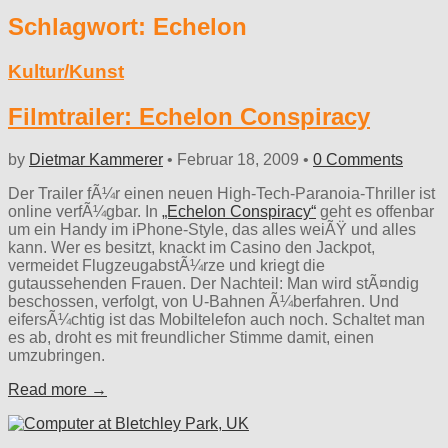
Schlagwort:
Echelon
Kultur/Kunst
Filmtrailer: Echelon Conspiracy
by
Dietmar Kammerer
•
Februar 18, 2009
•
0 Comments
Der Trailer fÃ¼r einen neuen High-Tech-Paranoia-Thriller ist
online verfÃ¼gbar. In
„Echelon Conspiracy“
geht es offenbar
um ein Handy im iPhone-Style, das alles weiÃŸ und alles
kann. Wer es besitzt, knackt im Casino den Jackpot,
vermeidet FlugzeugabstÃ¼rze und kriegt die
gutaussehenden Frauen. Der Nachteil: Man wird stÃ¤ndig
beschossen, verfolgt, von U-Bahnen Ã¼berfahren. Und
eifersÃ¼chtig ist das Mobiltelefon auch noch. Schaltet man
es ab, droht es mit freundlicher Stimme damit, einen
umzubringen.
Read more →