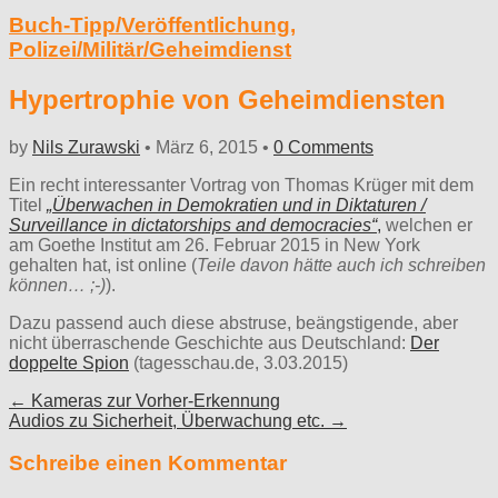
Buch-Tipp/Veröffentlichung
,
Polizei/Militär/Geheimdienst
Hypertrophie von Geheimdiensten
by
Nils Zurawski
•
März 6, 2015
•
0 Comments
Ein recht interessanter Vortrag von Thomas Krüger mit dem
Titel
„Überwachen in Demokratien und in Diktaturen /
Surveillance in dictatorships and democracies“
,
welchen er
am Goethe Institut am 26. Februar 2015 in New York
gehalten hat, ist online (
Teile davon hätte auch ich schreiben
können… ;-)
).
Dazu passend auch diese abstruse, beängstigende, aber
nicht überraschende Geschichte aus Deutschland:
Der
doppelte Spion
(tagesschau.de, 3.03.2015)
Post
← Kameras zur Vorher-Erkennung
Audios zu Sicherheit, Überwachung etc. →
navigation
Schreibe einen Kommentar