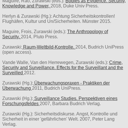
Maguire, Rao, Zurawski (eds.):
Bodies as Evidence. Security,
Knowledge and Power,
2018, Duke Univ Press.
Herlyn & Zurawski (Hg.): Achtung Sicherheitskontrollen!
Flughäfen, Kultur und Un/Sicherheiten. Münster 2015.
Maguire, Frois, Zurawski (eds.):
The Anthropology of
Security.
2014, Pluto Press.
Zurawski:
Raum-Weltbild-Kontrolle.
2014, Budrich UniPress
(open access).
Vande Walle, Van den Herrewegen, Zurawski (eds.):
Crime,
Security and Surveillance. Effects for the Surveillant and the
Surveilled
2012.
Zurawski (Hg.):
Überwachungspraxen - Praktiken der
Überwachung
2011, Budrich UniPress.
Zurawski (Hg.):
Surveillance Studies. Perspektiven eines
Forschungsfeldes
2007, Barbara Budrich Verlag.
Zurawski (Hg.): Sicherheitsdiskurse. Angst, Kontrolle und
Sicherheit in einer 'gefährlichen' Welt. 2007, Peter Lang
Verlag.