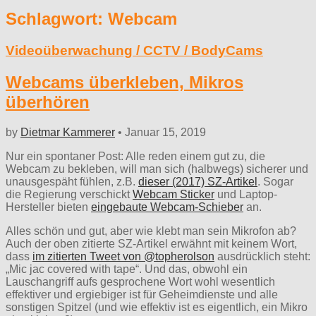
Schlagwort:
Webcam
Videoüberwachung / CCTV / BodyCams
Webcams überkleben, Mikros
überhören
by
Dietmar Kammerer
•
Januar 15, 2019
Nur ein spontaner Post: Alle reden einem gut zu, die
Webcam zu bekleben, will man sich (halbwegs) sicherer und
unausgespäht fühlen, z.B.
dieser (2017) SZ-Artikel
. Sogar
die Regierung verschickt
Webcam Sticker
und Laptop-
Hersteller bieten
eingebaute Webcam-Schieber
an.
Alles schön und gut, aber wie klebt man sein Mikrofon ab?
Auch der oben zitierte SZ-Artikel erwähnt mit keinem Wort,
dass
im zitierten Tweet von @topherolson
ausdrücklich steht:
„Mic jac covered with tape“. Und das, obwohl ein
Lauschangriff aufs gesprochene Wort wohl wesentlich
effektiver und ergiebiger ist für Geheimdienste und alle
sonstigen Spitzel (und wie effektiv ist es eigentlich, ein Mikro