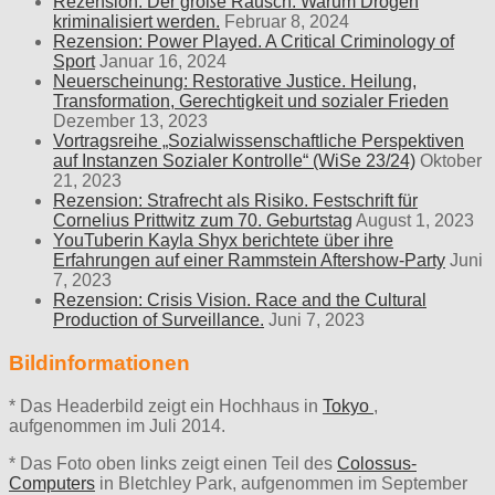
Rezension: Der große Rausch. Warum Drogen
kriminalisiert werden.
Februar 8, 2024
Rezension: Power Played. A Critical Criminology of
Sport
Januar 16, 2024
Neuerscheinung: Restorative Justice. Heilung,
Transformation, Gerechtigkeit und sozialer Frieden
Dezember 13, 2023
Vortragsreihe „Sozialwissenschaftliche Perspektiven
auf Instanzen Sozialer Kontrolle“ (WiSe 23/24)
Oktober
21, 2023
Rezension: Strafrecht als Risiko. Festschrift für
Cornelius Prittwitz zum 70. Geburtstag
August 1, 2023
YouTuberin Kayla Shyx berichtete über ihre
Erfahrungen auf einer Rammstein Aftershow-Party
Juni
7, 2023
Rezension: Crisis Vision. Race and the Cultural
Production of Surveillance.
Juni 7, 2023
Bildinformationen
* Das Headerbild zeigt ein Hochhaus in
Tokyo
,
aufgenommen im Juli 2014.
* Das Foto oben links zeigt einen Teil des
Colossus-
Computers
in Bletchley Park, aufgenommen im September