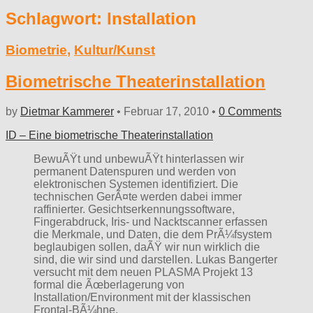
Schlagwort:
Installation
Biometrie
,
Kultur/Kunst
Biometrische Theaterinstallation
by
Dietmar Kammerer
•
Februar 17, 2010
•
0 Comments
ID – Eine biometrische Theaterinstallation
BewuÃŸt und unbewuÃŸt hinterlassen wir
permanent Datenspuren und werden von
elektronischen Systemen identifiziert. Die
technischen GerÃ¤te werden dabei immer
raffinierter. Gesichtserkennungssoftware,
Fingerabdruck, Iris- und Nacktscanner erfassen
die Merkmale, und Daten, die dem PrÃ¼fsystem
beglaubigen sollen, daÃŸ wir nun wirklich die
sind, die wir sind und darstellen. Lukas Bangerter
versucht mit dem neuen PLASMA Projekt 13
formal die Ãœberlagerung von
Installation/Environment mit der klassischen
Frontal-BÃ¼hne.