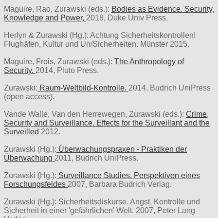
Maguire, Rao, Zurawski (eds.):
Bodies as Evidence. Security,
Knowledge and Power,
2018, Duke Univ Press.
Herlyn & Zurawski (Hg.): Achtung Sicherheitskontrollen!
Flughäfen, Kultur und Un/Sicherheiten. Münster 2015.
Maguire, Frois, Zurawski (eds.):
The Anthropology of
Security.
2014, Pluto Press.
Zurawski:
Raum-Weltbild-Kontrolle.
2014, Budrich UniPress
(open access).
Vande Walle, Van den Herrewegen, Zurawski (eds.):
Crime,
Security and Surveillance. Effects for the Surveillant and the
Surveilled
2012.
Zurawski (Hg.):
Überwachungspraxen - Praktiken der
Überwachung
2011, Budrich UniPress.
Zurawski (Hg.):
Surveillance Studies. Perspektiven eines
Forschungsfeldes
2007, Barbara Budrich Verlag.
Zurawski (Hg.): Sicherheitsdiskurse. Angst, Kontrolle und
Sicherheit in einer 'gefährlichen' Welt. 2007, Peter Lang