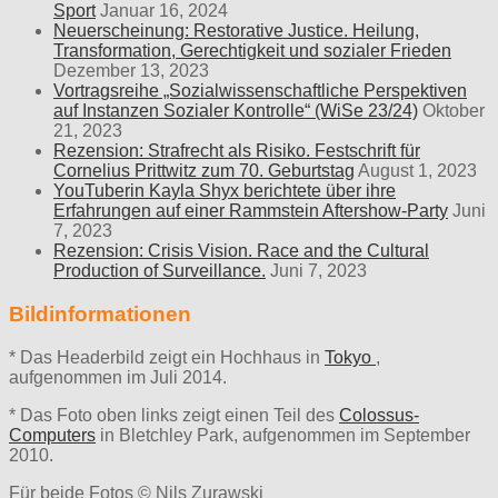
Sport
Januar 16, 2024
Neuerscheinung: Restorative Justice. Heilung,
Transformation, Gerechtigkeit und sozialer Frieden
Dezember 13, 2023
Vortragsreihe „Sozialwissenschaftliche Perspektiven
auf Instanzen Sozialer Kontrolle“ (WiSe 23/24)
Oktober
21, 2023
Rezension: Strafrecht als Risiko. Festschrift für
Cornelius Prittwitz zum 70. Geburtstag
August 1, 2023
YouTuberin Kayla Shyx berichtete über ihre
Erfahrungen auf einer Rammstein Aftershow-Party
Juni
7, 2023
Rezension: Crisis Vision. Race and the Cultural
Production of Surveillance.
Juni 7, 2023
Bildinformationen
* Das Headerbild zeigt ein Hochhaus in
Tokyo
,
aufgenommen im Juli 2014.
* Das Foto oben links zeigt einen Teil des
Colossus-
Computers
in Bletchley Park, aufgenommen im September
2010.
Für beide Fotos © Nils Zurawski