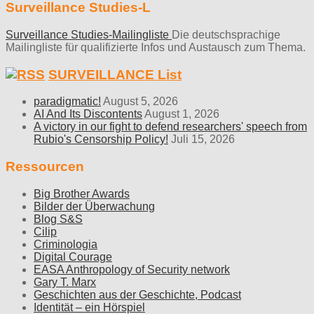
Surveillance Studies-L
Surveillance Studies-Mailingliste
Die deutschsprachige
Mailingliste für qualifizierte Infos und Austausch zum Thema.
SURVEILLANCE List
paradigmatic!
August 5, 2026
AI And Its Discontents
August 1, 2026
A victory in our fight to defend researchers' speech from
Rubio's Censorship Policy!
Juli 15, 2026
Ressourcen
Big Brother Awards
Bilder der Überwachung
Blog S&S
Cilip
Criminologia
Digital Courage
EASA Anthropology of Security network
Gary T. Marx
Geschichten aus der Geschichte, Podcast
Identität – ein Hörspiel