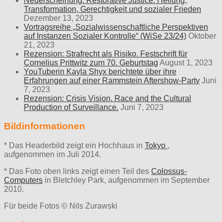
Neuerscheinung: Restorative Justice. Heilung,
Transformation, Gerechtigkeit und sozialer Frieden
Dezember 13, 2023
Vortragsreihe „Sozialwissenschaftliche Perspektiven
auf Instanzen Sozialer Kontrolle“ (WiSe 23/24)
Oktober
21, 2023
Rezension: Strafrecht als Risiko. Festschrift für
Cornelius Prittwitz zum 70. Geburtstag
August 1, 2023
YouTuberin Kayla Shyx berichtete über ihre
Erfahrungen auf einer Rammstein Aftershow-Party
Juni
7, 2023
Rezension: Crisis Vision. Race and the Cultural
Production of Surveillance.
Juni 7, 2023
Bildinformationen
* Das Headerbild zeigt ein Hochhaus in
Tokyo
,
aufgenommen im Juli 2014.
* Das Foto oben links zeigt einen Teil des
Colossus-
Computers
in Bletchley Park, aufgenommen im September
2010.
Für beide Fotos © Nils Zurawski