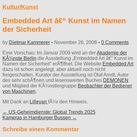
Kultur/Kunst
Embedded Art â€“ Kunst im Namen
der Sicherheit
by
Dietmar Kammerer
•
November 26, 2008
•
0 Comments
Eine Vorschau: Im Januar 2009 wird an der
Akademie der
KÃ¼nste Berlin
die Ausstellung „Embedded Art â€“ Kunst im
Namen der Sicherheit“ erÃ¶ffnet. Die Website
Embedded Art
dazu ist schon angelegt, aber aktuell noch nicht
freigeschalten. Kurator der Ausstellung ist Olaf Arndt, Autor
des sehr schÃ¶nen und lesenswerten Buches
DEMONEN
und Mitglied der KÃ¼nstlergruppe
Beobachter der Bediener
von Maschinen
.
Mit Dank an
Lillevan
fÃ¼r den Hinweis.
Post
← US-Geheimdienste: Global Trends 2025
Kameras in Hamburger Bussen →
navigation
Schreibe einen Kommentar