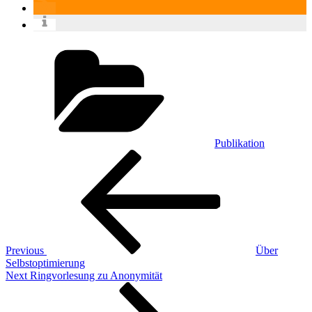
Categories
Publikation
Post
Previous
Post
navigation
Previous
Über
Selbstoptimierung
Next
Next
Ringvorlesung zu Anonymität
Post