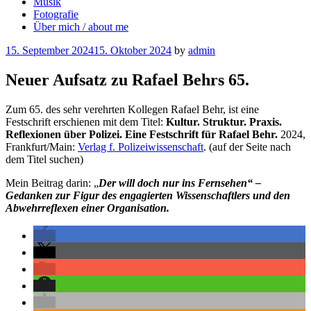
Musik
Fotografie
Über mich / about me
Posted
15. September 2024
15. Oktober 2024
by
admin
on
Neuer Aufsatz zu Rafael Behrs 65.
Zum 65. des sehr verehrten Kollegen Rafael Behr, ist eine
Festschrift erschienen mit dem Titel:
Kultur. Struktur. Praxis.
Reflexionen über Polizei. Eine Festschrift für Rafael Behr.
2024,
Frankfurt/Main:
Verlag f. Polizeiwissenschaft
. (auf der Seite nach
dem Titel suchen)
Mein Beitrag darin: „
Der will doch nur ins Fernsehen“ –
Gedanken zur Figur des engagierten Wissenschaftlers und den
Abwehrreflexen einer Organisation.