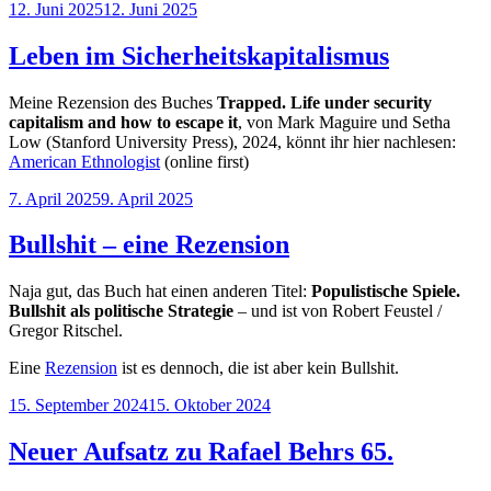
Posted
12. Juni 2025
12. Juni 2025
on
Leben im Sicherheitskapitalismus
Meine Rezension des Buches
Trapped. Life under security
capitalism and how to escape it
, von Mark Maguire und Setha
Low (Stanford University Press), 2024, könnt ihr hier nachlesen:
American Ethnologist
(online first)
Posted
7. April 2025
9. April 2025
on
Bullshit – eine Rezension
Naja gut, das Buch hat einen anderen Titel:
Populistische Spiele.
Bullshit als politische Strategie
– und ist von Robert Feustel /
Gregor Ritschel.
Eine
Rezension
ist es dennoch, die ist aber kein Bullshit.
Posted
15. September 2024
15. Oktober 2024
on
Neuer Aufsatz zu Rafael Behrs 65.