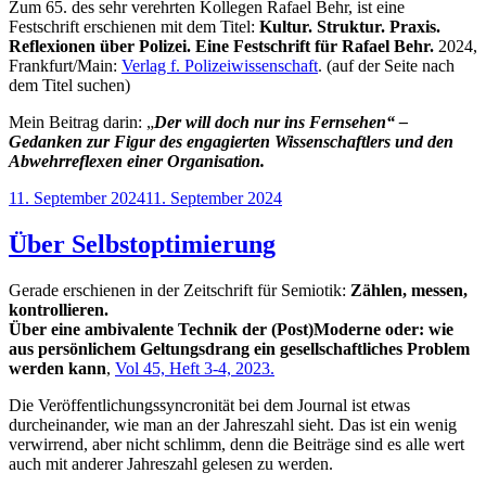
Zum 65. des sehr verehrten Kollegen Rafael Behr, ist eine
Festschrift erschienen mit dem Titel:
Kultur. Struktur. Praxis.
Reflexionen über Polizei. Eine Festschrift für Rafael Behr.
2024,
Frankfurt/Main:
Verlag f. Polizeiwissenschaft
. (auf der Seite nach
dem Titel suchen)
Mein Beitrag darin: „
Der will doch nur ins Fernsehen“ –
Gedanken zur Figur des engagierten Wissenschaftlers und den
Abwehrreflexen einer Organisation.
Posted
11. September 2024
11. September 2024
on
Über Selbstoptimierung
Gerade erschienen in der Zeitschrift für Semiotik:
Zählen, messen,
kontrollieren.
Über eine ambivalente Technik der (Post)Moderne oder: wie
aus persönlichem Geltungsdrang ein gesellschaftliches Problem
werden kann
,
Vol 45, Heft 3-4, 2023.
Die Veröffentlichungssyncronität bei dem Journal ist etwas
durcheinander, wie man an der Jahreszahl sieht. Das ist ein wenig
verwirrend, aber nicht schlimm, denn die Beiträge sind es alle wert
auch mit anderer Jahreszahl gelesen zu werden.