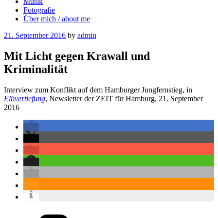
Musik
Fotografie
Über mich / about me
Posted
21. September 2016
by
admin
on
Mit Licht gegen Krawall und
Kriminalität
Interview zum Konflikt auf dem Hamburger Jungfernstieg, in
Elbvertiefung
, Newsletter der ZEIT für Hamburg, 21. September
2016
Categories