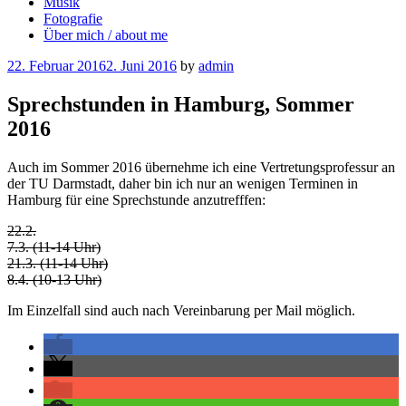
Musik
Fotografie
Über mich / about me
Posted
22. Februar 2016
2. Juni 2016
by
admin
on
Sprechstunden in Hamburg, Sommer
2016
Auch im Sommer 2016 übernehme ich eine Vertretungsprofessur an
der TU Darmstadt, daher bin ich nur an wenigen Terminen in
Hamburg für eine Sprechstunde anzutrefffen:
22.2.
7.3. (11-14 Uhr)
21.3. (11-14 Uhr)
8.4. (10-13 Uhr)
Im Einzelfall sind auch nach Vereinbarung per Mail möglich.