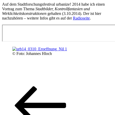
Auf dem Stadtforschungsfestival urbanize! 2014 habe ich einen
Vortrag zum Thema
Stadtbilder, Kontrollfantasien und
Wirklichkeitskonstruktionen
gehalten (3.10.2014). Der ist hier
nachzuhören – weitere Infos gibt es auf der
Radioseite
.
© Foto: Johannes Hloch
Posts
Previous
Page
Page
Page
page
pagination