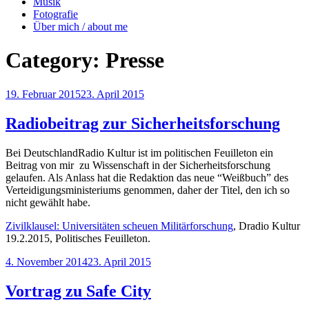
Musik
Fotografie
Über mich / about me
Category:
Presse
Posted
19. Februar 2015
23. April 2015
on
Radiobeitrag zur Sicherheitsforschung
Bei DeutschlandRadio Kultur ist im politischen Feuilleton ein
Beitrag von mir zu Wissenschaft in der Sicherheitsforschung
gelaufen. Als Anlass hat die Redaktion das neue “Weißbuch” des
Verteidigungsministeriums genommen, daher der Titel, den ich so
nicht gewählt habe.
Zivilklausel: Universitäten scheuen Militärforschung
, Dradio Kultur
19.2.2015, Politisches Feuilleton.
Posted
4. November 2014
23. April 2015
on
Vortrag zu Safe City