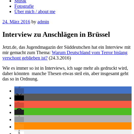
Musik
Fotografie
Über mich / about me
Posted
24. März 2016
by
admin
on
Interview zu Anschlägen in Brüssel
Jetzt.de, das Jugendmagazin der Süddeutschen hat ein Interview mit
mir gemacht zum Thema:
Warum Deutschland vom Terror bislang
verschont geblieben ist?
(24.3.2016)
Wie es immer so ist in Interviews, ich sage mehr als gedruckt wird,
daher könnten manche Thesen etwas steil ein, aber insgesamt geht
das so in Ordnung.