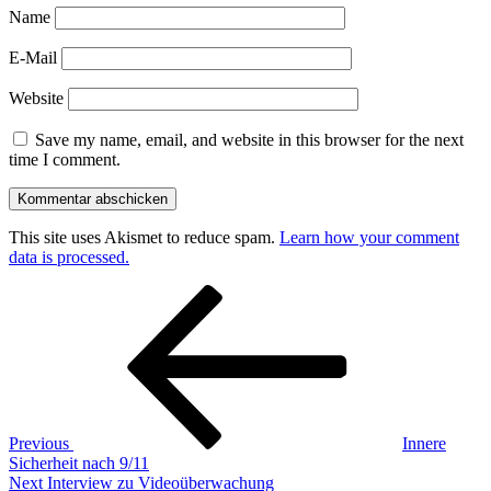
Name
E-Mail
Website
Save my name, email, and website in this browser for the next
time I comment.
This site uses Akismet to reduce spam.
Learn how your comment
data is processed.
Post
Previous
Post
navigation
Previous
Innere
Sicherheit nach 9/11
Next
Next
Interview zu Videoüberwachung