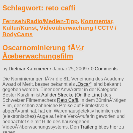
Schlagwort:
reto caffi
Fernseh/Radio/Medien-Tipp
,
Kommentar
,
Kultur/Kunst
,
Videoüberwachung / CCTV /
BodyCams
Oscarnominierung fÃ¼r
Ãœberwachungsfilm
by
Dietmar Kammerer
•
Januar 25, 2009
•
0 Comments
Die Nominierungen fÃ¼r die 81. Verleihung des Academy
Award of Merit, besser bekannt als
„Oscar“
, sind bekannt
gegeben worden. Einer der AnwÃ¤rter in der Kategorie
Bester Kurzfilm ist
Auf der Strecke (On the Line)
des
Schweizer Filmemachers
Reto Caffi
. In dem 30minÃ¼tigen
Film, der schon zahlreiche Preise auf Filmfestivals
abgerÃ¤umt hat, hat ein Warenhausdetektiv heimlich ein
(elektronisches) Auge auf eine VerkÃ¤uferin geworfen und
beobachtet sie mit Hilfe des hauseigenen
VideoÃ¼berwachungssystems. Den
Trailer gibt es hier
zu
sehen.