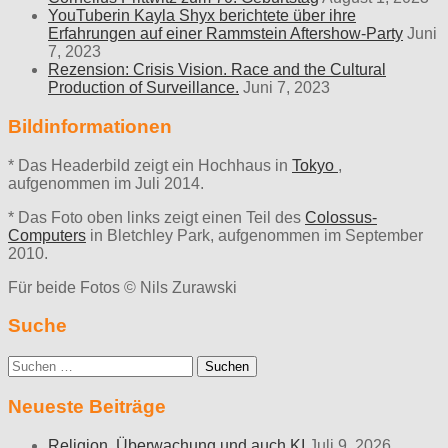
YouTuberin Kayla Shyx berichtete über ihre
Erfahrungen auf einer Rammstein Aftershow-Party
Juni
7, 2023
Rezension: Crisis Vision. Race and the Cultural
Production of Surveillance.
Juni 7, 2023
Bildinformationen
* Das Headerbild zeigt ein Hochhaus in
Tokyo
,
aufgenommen im Juli 2014.
* Das Foto oben links zeigt einen Teil des
Colossus-
Computers
in Bletchley Park, aufgenommen im September
2010.
Für beide Fotos © Nils Zurawski
Suche
Suche
nach:
Neueste Beiträge
Religion, Überwachung und auch KI
Juli 9, 2026