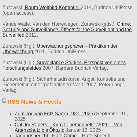
Zurawski:
Raum-Weltbild-Kontrolle.
2014, Budrich UniPress
(open access).
Vande Walle, Van den Herrewegen, Zurawski (eds.):
Crime,
Security and Surveillance. Effects for the Surveillant and the
Surveilled
2012.
Zurawski (Hg.):
Überwachungspraxen - Praktiken der
Überwachung
2011, Budrich UniPress.
Zurawski (Hg.):
Surveillance Studies. Perspektiven eines
Forschungsfeldes
2007, Barbara Budrich Verlag.
Zurawski (Hg.): Sicherheitsdiskurse. Angst, Kontrolle und
Sicherheit in einer 'gefährlichen' Welt. 2007, Peter Lang
Verlag.
News & Feeds
Zum Tod von Fritz Sack (1931–2025)
September 10,
2025
Call for Papers – KrimJ-Themenheft 1/2026 – Von
Artenschutz bis Ökozid
Januar 13, 2025
Tagungsbericht: „Hate Crime – Hate Speech –