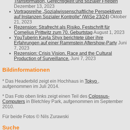
Transformation, Gerechtigkeit und sozialer Frieden
Dezember 13, 2023
Vortragsreihe „Sozialwissenschaftliche Perspektiven
auf Instanzen Sozialer Kontrolle“ (WiSe 23/24)
Oktober
21, 2023
Rezension: Strafrecht als Risiko. Festschrift für
Cornelius Prittwitz zum 70. Geburtstag
August 1, 2023
YouTuberin Kayla Shyx berichtete über ihre
Erfahrungen auf einer Rammstein Aftershow-Party
Juni
7, 2023
Rezension: Crisis Vision. Race and the Cultural
Production of Surveillance.
Juni 7, 2023
Bildinformationen
* Das Headerbild zeigt ein Hochhaus in
Tokyo
,
aufgenommen im Juli 2014.
* Das Foto oben links zeigt einen Teil des
Colossus-
Computers
in Bletchley Park, aufgenommen im September
2010.
Für beide Fotos © Nils Zurawski
Suche