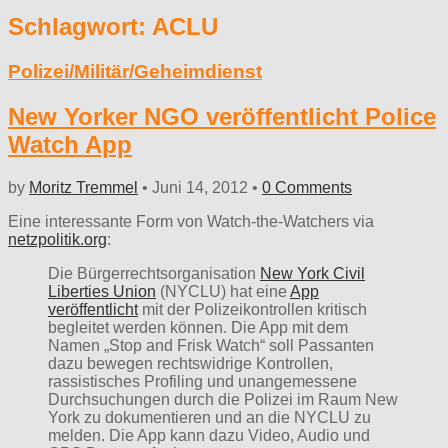
Schlagwort:
ACLU
Polizei/Militär/Geheimdienst
New Yorker NGO veröffentlicht Police
Watch App
by
Moritz Tremmel
•
Juni 14, 2012
•
0 Comments
Eine interessante Form von Watch-the-Watchers via
netzpolitik.org
:
Die Bürgerrechtsorganisation
New York Civil
Liberties Union
(NYCLU) hat eine
App
veröffentlicht
mit der Polizeikontrollen kritisch
begleitet werden können. Die App mit dem
Namen „Stop and Frisk Watch“ soll Passanten
dazu bewegen rechtswidrige Kontrollen,
rassistisches Profiling und unangemessene
Durchsuchungen durch die Polizei im Raum New
York zu dokumentieren und an die NYCLU zu
melden. Die App kann dazu Video, Audio und