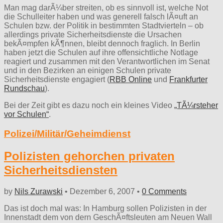
Man mag darÃ¼ber streiten, ob es sinnvoll ist, welche Not
die Schulleiter haben und was generell falsch lÃ¤uft an
Schulen bzw. der Politik in bestimmten Stadtvierteln – ob
allerdings private Sicherheitsdienste die Ursachen
bekÃ¤mpfen kÃ¶nnen, bleibt dennoch fraglich. In Berlin
haben jetzt die Schulen auf ihre offensichtliche Notlage
reagiert und zusammen mit den Verantwortlichen im Senat
und in den Bezirken an einigen Schulen private
Sicherheitsdienste engagiert (
RBB Online
und
Frankfurter
Rundschau
).
Bei der Zeit gibt es dazu noch ein kleines Video
„TÃ¼rsteher
vor Schulen“
.
Polizei/Militär/Geheimdienst
Polizisten gehorchen privaten
Sicherheitsdiensten
by
Nils Zurawski
•
Dezember 6, 2007
•
0 Comments
Das ist doch mal was: In Hamburg sollen Polizisten in der
Innenstadt dem von dern GeschÃ¤ftsleuten am Neuen Wall