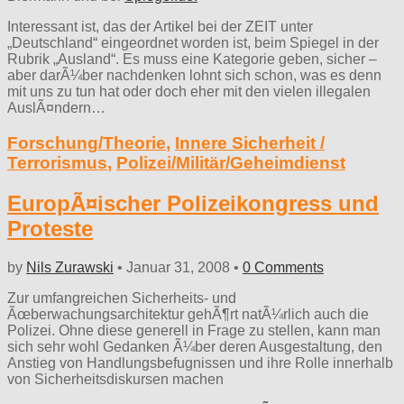
Interessant ist, das der Artikel bei der ZEIT unter
„Deutschland“ eingeordnet worden ist, beim Spiegel in der
Rubrik „Ausland“. Es muss eine Kategorie geben, sicher –
aber darÃ¼ber nachdenken lohnt sich schon, was es denn
mit uns zu tun hat oder doch eher mit den vielen illegalen
AuslÃ¤ndern…
Forschung/Theorie
,
Innere Sicherheit /
Terrorismus
,
Polizei/Militär/Geheimdienst
EuropÃ¤ischer Polizeikongress und
Proteste
by
Nils Zurawski
•
Januar 31, 2008
•
0 Comments
Zur umfangreichen Sicherheits- und
Ãœberwachungsarchitektur gehÃ¶rt natÃ¼rlich auch die
Polizei. Ohne diese generell in Frage zu stellen, kann man
sich sehr wohl Gedanken Ã¼ber deren Ausgestaltung, den
Anstieg von Handlungsbefugnissen und ihre Rolle innerhalb
von Sicherheitsdiskursen machen