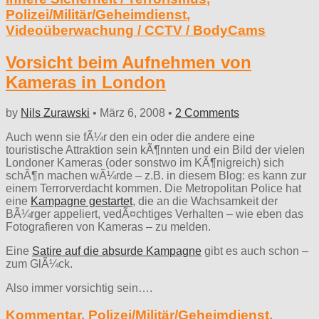
Polizei/Militär/Geheimdienst
,
Videoüberwachung / CCTV / BodyCams
Vorsicht beim Aufnehmen von
Kameras in London
by
Nils Zurawski
•
März 6, 2008
•
2 Comments
Auch wenn sie fÃ¼r den ein oder die andere eine
touristische Attraktion sein kÃ¶nnten und ein Bild der vielen
Londoner Kameras (oder sonstwo im KÃ¶nigreich) sich
schÃ¶n machen wÃ¼rde – z.B. in diesem Blog: es kann zur
einem Terrorverdacht kommen. Die Metropolitan Police hat
eine
Kampagne gestartet
, die an die Wachsamkeit der
BÃ¼rger appeliert, vedÃ¤chtiges Verhalten – wie eben das
Fotografieren von Kameras – zu melden.
Eine
Satire auf die absurde Kampagne
gibt es auch schon –
zum GlÃ¼ck.
Also immer vorsichtig sein….
Kommentar
,
Polizei/Militär/Geheimdienst
,