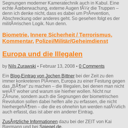
Segnungen moderner Kameratechnik auch in Kabul. Eine
echte Ãœberwachung, externe Augen fÃ¼r die Truppen –
denn ich denke nicht, dass es dabei um PrÃ¤vention,
Abschreckung oder anderes geht. So gesehen folgt es der
militÃ¤rischen Logik. Nun denn.
Biometrie
,
Innere Sicherheit / Terrorismus
,
Kommentar
,
Polizei/Militär/Geheimdienst
Europa und die Illegalen
by
Nils Zurawski
•
Februar 13, 2008
•
0 Comments
Ein
Blog-Eintrag von Jochen Bittner
bei der Zeit zu den
immer konkreteren PlÃ¤nen, Europa zu einer Festung gegen
das „BÃ¶se“ zu machen – die Illegalen, bei denen man nicht
weiÃŸ woher und warum sie hierher wollen. Nicht nur
ZÃ¤une, sondern auch die Segnungen der biometrischen
Revolution sollen dabei helfen alle zu erfassen, die nicht
hierhergehÃ¶ren – die die es ohnehin tun werden natÃ¼rlich
auch erfasst, das ist aber ein anderer Eintrag.
ZusÃ¤tzliche Informationen
dazu bei der ZEIT von Kai
Biermann und bei
Spiegel.de.