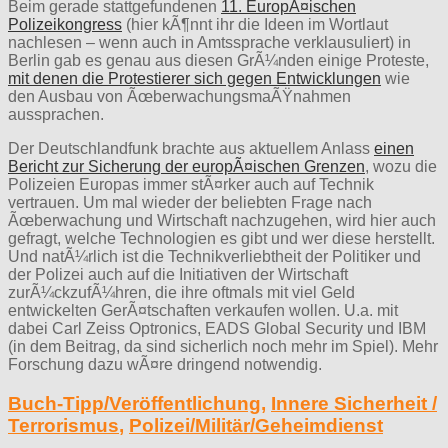
Beim gerade stattgefundenen
11. EuropÃ¤ischen
Polizeikongress
(hier kÃ¶nnt ihr die Ideen im Wortlaut
nachlesen – wenn auch in Amtssprache verklausuliert) in
Berlin gab es genau aus diesen GrÃ¼nden einige Proteste,
mit denen die Protestierer sich gegen Entwicklungen
wie
den Ausbau von ÃœberwachungsmaÃŸnahmen
aussprachen.
Der Deutschlandfunk brachte aus aktuellem Anlass
einen
Bericht zur Sicherung der europÃ¤ischen Grenzen
, wozu die
Polizeien Europas immer stÃ¤rker auch auf Technik
vertrauen. Um mal wieder der beliebten Frage nach
Ãœberwachung und Wirtschaft nachzugehen, wird hier auch
gefragt, welche Technologien es gibt und wer diese herstellt.
Und natÃ¼rlich ist die Technikverliebtheit der Politiker und
der Polizei auch auf die Initiativen der Wirtschaft
zurÃ¼ckzufÃ¼hren, die ihre oftmals mit viel Geld
entwickelten GerÃ¤tschaften verkaufen wollen. U.a. mit
dabei Carl Zeiss Optronics, EADS Global Security und IBM
(in dem Beitrag, da sind sicherlich noch mehr im Spiel). Mehr
Forschung dazu wÃ¤re dringend notwendig.
Buch-Tipp/Veröffentlichung
,
Innere Sicherheit /
Terrorismus
,
Polizei/Militär/Geheimdienst