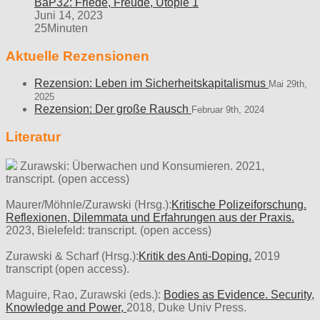
BaP32: Friede, Freude, Utopie 1
Juni 14, 2023
25Minuten
Aktuelle Rezensionen
Rezension: Leben im Sicherheitskapitalismus
Mai 29th,
2025
Rezension: Der große Rausch
Februar 9th, 2024
Literatur
Zurawski: Überwachen und Konsumieren. 2021,
transcript. (open access)
Maurer/Möhnle/Zurawski (Hrsg.):
Kritische Polizeiforschung.
Reflexionen, Dilemmata und Erfahrungen aus der Praxis.
2023, Bielefeld: transcript. (open access)
Zurawski & Scharf (Hrsg.):
Kritik des Anti-Doping.
2019
transcript (open access).
Maguire, Rao, Zurawski (eds.):
Bodies as Evidence. Security,
Knowledge and Power,
2018, Duke Univ Press.