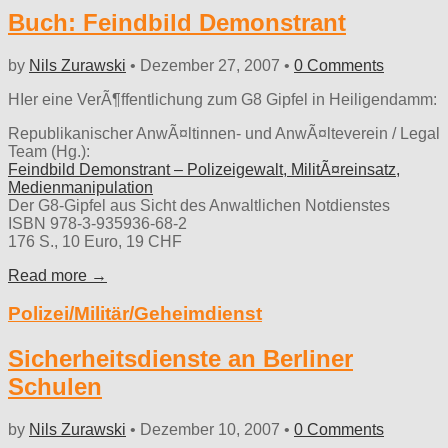
Buch: Feindbild Demonstrant
by
Nils Zurawski
•
Dezember 27, 2007
•
0 Comments
HIer eine VerÃ¶ffentlichung zum G8 Gipfel in Heiligendamm:
Republikanischer AnwÃ¤ltinnen- und AnwÃ¤lteverein / Legal
Team (Hg.):
Feindbild Demonstrant – Polizeigewalt, MilitÃ¤reinsatz,
Medienmanipulation
Der G8-Gipfel aus Sicht des Anwaltlichen Notdienstes
ISBN 978-3-935936-68-2
176 S., 10 Euro, 19 CHF
Read more →
Polizei/Militär/Geheimdienst
Sicherheitsdienste an Berliner
Schulen
by
Nils Zurawski
•
Dezember 10, 2007
•
0 Comments