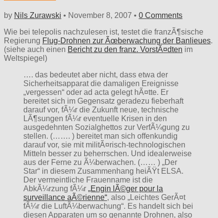
by
Nils Zurawski
•
November 8, 2007
•
0 Comments
Wie bei telepolis nachzulesen ist, testet die franzÃ¶sische
Regierung
Flug-Drohnen zur Ãœberwachung der Banlieues
.
(siehe auch einen
Bericht zu den franz. VorstÃ¤dten
im
Weltspiegel)
…. das bedeutet aber nicht, dass etwa der
Sicherheitsapparat die damaligen Ereignisse
„vergessen“ oder ad acta gelegt hÃ¤tte. Er
bereitet sich im Gegensatz geradezu fieberhaft
darauf vor, fÃ¼r die Zukunft neue, technische
LÃ¶sungen fÃ¼r eventuelle Krisen in den
ausgedehnten Sozialghettos zur VerfÃ¼gung zu
stellen. (……. ) bereitet man sich offenkundig
darauf vor, sie mit militÃ¤risch-technologischen
Mitteln besser zu beherrschen. Und idealerweise
aus der Ferne zu Ã¼berwachen. (…… ) „Der
Star“ in diesem Zusammenhang heiÃŸt ELSA.
Der vermeintliche Frauenname ist die
AbkÃ¼rzung fÃ¼r
„Engin lÃ©ger pour la
surveillance aÃ©rienne“
, also „Leichtes GerÃ¤t
fÃ¼r die LuftÃ¼berwachung“. Es handelt sich bei
diesen Apparaten um so genannte Drohnen, also