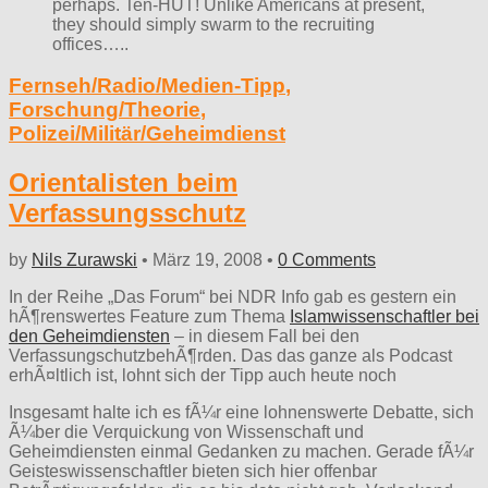
perhaps. Ten-HUT! Unlike Americans at present,
they should simply swarm to the recruiting
offices…..
Fernseh/Radio/Medien-Tipp
,
Forschung/Theorie
,
Polizei/Militär/Geheimdienst
Orientalisten beim
Verfassungsschutz
by
Nils Zurawski
•
März 19, 2008
•
0 Comments
In der Reihe „Das Forum“ bei NDR Info gab es gestern ein
hÃ¶renswertes Feature zum Thema
Islamwissenschaftler bei
den Geheimdiensten
– in diesem Fall bei den
VerfassungschutzbehÃ¶rden. Das das ganze als Podcast
erhÃ¤ltlich ist, lohnt sich der Tipp auch heute noch
Insgesamt halte ich es fÃ¼r eine lohnenswerte Debatte, sich
Ã¼ber die Verquickung von Wissenschaft und
Geheimdiensten einmal Gedanken zu machen. Gerade fÃ¼r
Geisteswissenschaftler bieten sich hier offenbar