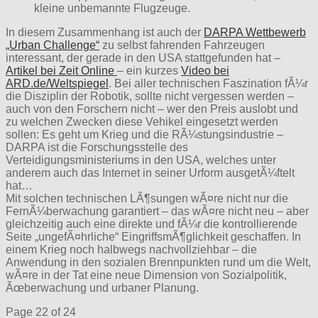
kleine unbemannte Flugzeuge.
In diesem Zusammenhang ist auch der
DARPA Wettbewerb
„Urban Challenge“
zu selbst fahrenden Fahrzeugen
interessant, der gerade in den USA stattgefunden hat –
Artikel bei Zeit Online
– ein kurzes
Video bei
ARD.de/Weltspiegel
. Bei aller technischen Faszination fÃ¼r
die Disziplin der Robotik, sollte nicht vergessen werden –
auch von den Forschern nicht – wer den Preis auslobt und
zu welchen Zwecken diese Vehikel eingesetzt werden
sollen: Es geht um Krieg und die RÃ¼stungsindustrie –
DARPA ist die Forschungsstelle des
Verteidigungsministeriums in den USA, welches unter
anderem auch das Internet in seiner Urform ausgetÃ¼ftelt
hat…
Mit solchen technischen LÃ¶sungen wÃ¤re nicht nur die
FernÃ¼berwachung garantiert – das wÃ¤re nicht neu – aber
gleichzeitig auch eine direkte und fÃ¼r die kontrollierende
Seite „ungefÃ¤hrliche“ EingriffsmÃ¶glichkeit geschaffen. In
einem Krieg noch halbwegs nachvollziehbar – die
Anwendung in den sozialen Brennpunkten rund um die Welt,
wÃ¤re in der Tat eine neue Dimension von Sozialpolitik,
Ãœberwachung und urbaner Planung.
Page 22 of 24