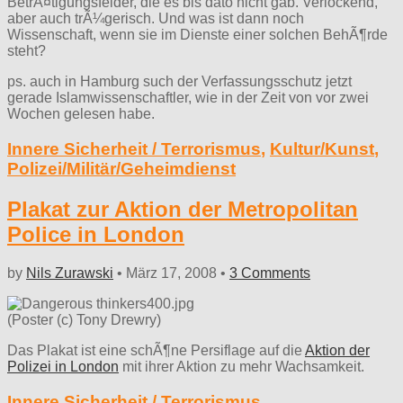
BetrÃ¤tigungsfelder, die es bis dato nicht gab. Verlockend,
aber auch trÃ¼gerisch. Und was ist dann noch
Wissenschaft, wenn sie im Dienste einer solchen BehÃ¶rde
steht?
ps. auch in Hamburg such der Verfassungsschutz jetzt
gerade Islamwissenschaftler, wie in der Zeit von vor zwei
Wochen gelesen habe.
Innere Sicherheit / Terrorismus
,
Kultur/Kunst
,
Polizei/Militär/Geheimdienst
Plakat zur Aktion der Metropolitan
Police in London
by
Nils Zurawski
•
März 17, 2008
•
3 Comments
(Poster (c) Tony Drewry)
Das Plakat ist eine schÃ¶ne Persiflage auf die
Aktion der
Polizei in London
mit ihrer Aktion zu mehr Wachsamkeit.
Innere Sicherheit / Terrorismus
,