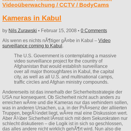
Videoüberwachung / CCTV / BodyCams
Kameras in Kabul
by
Nils Zurawski
•
Februar 15, 2008
•
0 Comments
Als wenn es nichts nÃ¶tiger gÃ¤be in Kabul –
Video
surveillance coming to Kabul
.
The U.S. Government is contemplating a massive
video surveillance project for the country of
Afghanistan that would establish surveillance
over all major thoroughfares in Kabul, the capital
city, as well as all U.S. and multinational camps,
traffic circles and Afghan ministry compounds.
Andererseits ist das innerhalb der Sicherheitsstrategie der
USA nur konsequent. Ob Sicherheit nicht auch anders zu
erreichen wÃ¤re und die Kameras nur das verhindern sollen,
was in anderen Ursachen, u.a. in der PrÃ¤senz der alliierten
Truppen, begrÃ¼ndet liegt, wÃ¤re mal eine Diskussion wert.
Aber Ã¼ber Sicherheit lÃ¤sst sich mit dem Sekurokraten nur
schlecht diskutieren – die Logik ist in sich so geschlossen,
das alles andere nicht wirklich gehÃ¶rt wird. Nun also die