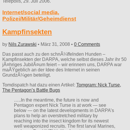
Telepolis, 29. Juli 2006.
Internet/social media
,
Polizei/Militär/Geheimdienst
Kampfinsekten
by
Nils Zurawski
•
März 31, 2008
•
0 Comments
Das passt auch zu den schnÃ¼ffelnden Hunden –
Kampfinsekten der DARPA, welche selbst dieses Jahr ihr 50
jÃ¤hriges JubilÃ¤um feiert – wir erinnern uns, DARPA war
maÃŸgeblich an der Idee des Internet in seinen
GrundzÃ¼gen beteiligt.
Tomdispatch hat dazu einen Artikel:
Tomgram: Nick Turse,
The Pentagon’s Battle Bugs
…..In the meantime, the future is now and
Pentagon expert Nick Turse is at work — see
below — on the latest developments in DARPA’s
plans to help an overstretched military by
reaching into the insect kingdom for its newest
well weaponized recruits. The first larval Marines,