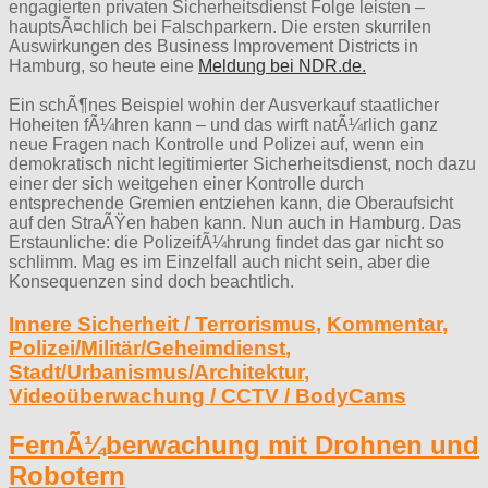
engagierten privaten Sicherheitsdienst Folge leisten –
hauptsÃ¤chlich bei Falschparkern. Die ersten skurrilen
Auswirkungen des Business Improvement Districts in
Hamburg, so heute eine
Meldung bei NDR.de.
Ein schÃ¶nes Beispiel wohin der Ausverkauf staatlicher
Hoheiten fÃ¼hren kann – und das wirft natÃ¼rlich ganz
neue Fragen nach Kontrolle und Polizei auf, wenn ein
demokratisch nicht legitimierter Sicherheitsdienst, noch dazu
einer der sich weitgehen einer Kontrolle durch
entsprechende Gremien entziehen kann, die Oberaufsicht
auf den StraÃŸen haben kann. Nun auch in Hamburg. Das
Erstaunliche: die PolizeifÃ¼hrung findet das gar nicht so
schlimm. Mag es im Einzelfall auch nicht sein, aber die
Konsequenzen sind doch beachtlich.
Innere Sicherheit / Terrorismus
,
Kommentar
,
Polizei/Militär/Geheimdienst
,
Stadt/Urbanismus/Architektur
,
Videoüberwachung / CCTV / BodyCams
FernÃ¼berwachung mit Drohnen und
Robotern