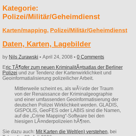
Kategorie:
Polizei/Militär/Geheimdienst
Karten/mapping
,
Polizei/Militär/Geheimdienst
Daten, Karten, Lagebilder
by
Nils Zurawski
•
April 24, 2008
•
0 Comments
E
ric TÃ¶pfer zum neuen KriminalitÃ¤tsatlas der Berliner
Polizei
und zur Tendenz der Kartenwirklichkeit und
Geoinformatialisierung polizeilicher Arbeit.
Mittlerweile scheint es, als wÃ¼rde der Traum
von der Renaissance der Kriminalgeographie
und einer umfassenden Geoinformatisierung der
deutschen Polizei Wirklichkeit werden. GLADIS,
GISPOLIS, GeoFES oder LABIS sind die Namen,
auf die „Crime Mapping“-Software bei den
hiesigen LÃ¤nderpolizeien hÃ¶ren.
Sie dazu auch:
Mit Karten die Welt(en) verstehen
, bei