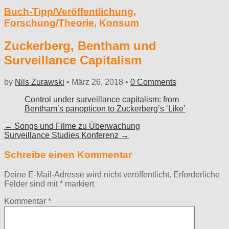
Buch-Tipp/Veröffentlichung
,
Forschung/Theorie
,
Konsum
Zuckerberg, Bentham und
Surveillance Capitalism
by
Nils Zurawski
•
März 26, 2018
•
0 Comments
Control under surveillance capitalism: from
Bentham’s panopticon to Zuckerberg’s ‘Like’
Post
← Songs und Filme zu Überwachung
Surveillance Studies Konferenz →
navigation
Schreibe einen Kommentar
Deine E-Mail-Adresse wird nicht veröffentlicht.
Erforderliche
Felder sind mit
*
markiert
Kommentar
*