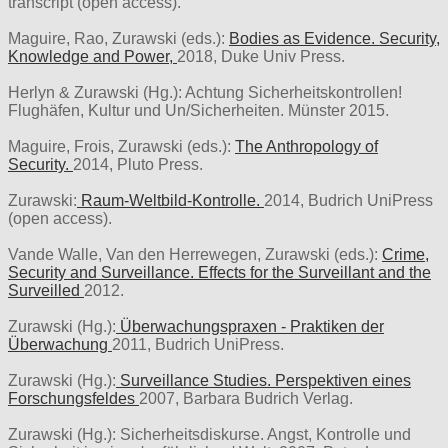
transcript (open access).
Maguire, Rao, Zurawski (eds.):
Bodies as Evidence. Security,
Knowledge and Power,
2018, Duke Univ Press.
Herlyn & Zurawski (Hg.): Achtung Sicherheitskontrollen!
Flughäfen, Kultur und Un/Sicherheiten. Münster 2015.
Maguire, Frois, Zurawski (eds.):
The Anthropology of
Security.
2014, Pluto Press.
Zurawski:
Raum-Weltbild-Kontrolle.
2014, Budrich UniPress
(open access).
Vande Walle, Van den Herrewegen, Zurawski (eds.):
Crime,
Security and Surveillance. Effects for the Surveillant and the
Surveilled
2012.
Zurawski (Hg.):
Überwachungspraxen - Praktiken der
Überwachung
2011, Budrich UniPress.
Zurawski (Hg.):
Surveillance Studies. Perspektiven eines
Forschungsfeldes
2007, Barbara Budrich Verlag.
Zurawski (Hg.): Sicherheitsdiskurse. Angst, Kontrolle und