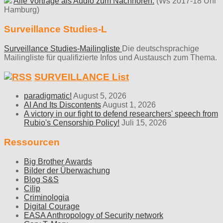
Alle Vorträge als Audio zum Nachhören.
(Ws 2017-18 Uni
Hamburg)
Surveillance Studies-L
Surveillance Studies-Mailingliste
Die deutschsprachige
Mailingliste für qualifizierte Infos und Austausch zum Thema.
SURVEILLANCE List
paradigmatic!
August 5, 2026
AI And Its Discontents
August 1, 2026
A victory in our fight to defend researchers' speech from
Rubio's Censorship Policy!
Juli 15, 2026
Ressourcen
Big Brother Awards
Bilder der Überwachung
Blog S&S
Cilip
Criminologia
Digital Courage
EASA Anthropology of Security network