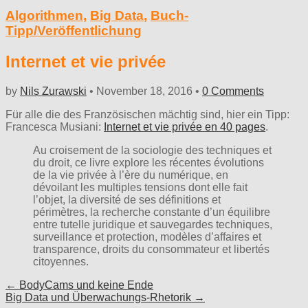
Algorithmen
,
Big Data
,
Buch-
Tipp/Veröffentlichung
Internet et vie privée
by
Nils Zurawski
•
November 18, 2016
•
0 Comments
Für alle die des Französischen mächtig sind, hier ein Tipp:
Francesca Musiani:
Internet et vie privée en 40 pages
.
Au croisement de la sociologie des techniques et
du droit, ce livre explore les récentes évolutions
de la vie privée à l’ère du numérique, en
dévoilant les multiples tensions dont elle fait
l’objet, la diversité de ses définitions et
périmètres, la recherche constante d’un équilibre
entre tutelle juridique et sauvegardes techniques,
surveillance et protection, modèles d’affaires et
transparence, droits du consommateur et libertés
citoyennes.
Post
← BodyCams und keine Ende
Big Data und Überwachungs-Rhetorik →
navigation