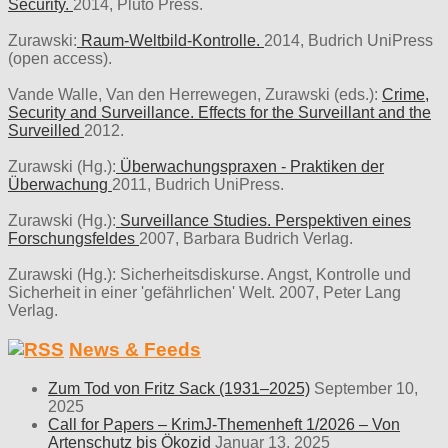
Security.
2014, Pluto Press.
Zurawski:
Raum-Weltbild-Kontrolle.
2014, Budrich UniPress
(open access).
Vande Walle, Van den Herrewegen, Zurawski (eds.):
Crime,
Security and Surveillance. Effects for the Surveillant and the
Surveilled
2012.
Zurawski (Hg.):
Überwachungspraxen - Praktiken der
Überwachung
2011, Budrich UniPress.
Zurawski (Hg.):
Surveillance Studies. Perspektiven eines
Forschungsfeldes
2007, Barbara Budrich Verlag.
Zurawski (Hg.): Sicherheitsdiskurse. Angst, Kontrolle und
Sicherheit in einer 'gefährlichen' Welt. 2007, Peter Lang
Verlag.
News & Feeds
Zum Tod von Fritz Sack (1931–2025)
September 10,
2025
Call for Papers – KrimJ-Themenheft 1/2026 – Von
Artenschutz bis Ökozid
Januar 13, 2025