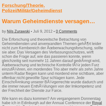
Forschung/Theorie
,
Polizei/Militär/Geheimdienst
Warum Geheimdienste versagen…
by
Nils Zurawski
•
Juli 9, 2012
•
0 Comments
Die Erforschung und theoreitsche Betrachtung von
Geheimdiensten und anverwandten Themen gehÃ¶rt leider
nicht zum Kernbereich der Ãœberwachungsforschung, sollte
sie aber. Das Versagen des Verfassungsschutzes, wirft
schon die Frage auf, wie das passieren konnte, wenn
gleichzeitig seit nunmehr 11 Jahren darauf gedrÃ¤ngt wird,
Ãœberwachung und technische Kontrolle fÃ¼r jeden Furz
einzufÃ¼hren, ein mordendes Trio aber mehr als zehn Jahre
unterm Radar fliegen kann und mordend eine sichtbare, aber
offenbar nicht gewollte Spur schlagen kann. Jede
EinschrÃ¤nkung unserer BÃ¼rgerrechte wurde dadurch und
die immer neuen EnthÃ¼llungen von der Imkompetenz und
der Frechheit der Dienste zur Farce.
Wie kann es dazu kommen? Am vergangenem Donnerstag
habe ich in Edinburgh auf der Annual Conference der
Royal