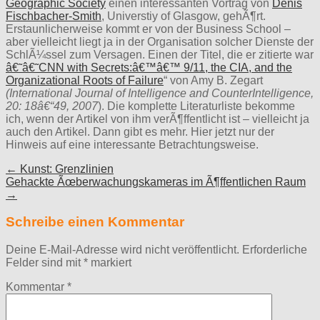
Geographic Society
einen interessanten Vortrag von
Denis
Fischbacher-Smith
, Universtiy of Glasgow, gehÃ¶rt.
Erstaunlicherweise kommt er von der Business School –
aber vielleicht liegt ja in der Organisation solcher Dienste der
SchlÃ¼ssel zum Versagen. Einen der Titel, die er zitierte war
â€˜â€˜CNN with Secrets:â€™â€™ 9/11, the CIA, and the
Organizational Roots of Failure
“ von Amy B. Zegart
(International Journal of Intelligence and CounterIntelligence,
20: 18â€“49, 2007
). Die komplette Literaturliste bekomme
ich, wenn der Artikel von ihm verÃ¶ffentlicht ist – vielleicht ja
auch den Artikel. Dann gibt es mehr. Hier jetzt nur der
Hinweis auf eine interessante Betrachtungsweise.
Post
← Kunst: Grenzlinien
Gehackte Ãœberwachungskameras im Ã¶ffentlichen Raum
navigation
→
Schreibe einen Kommentar
Deine E-Mail-Adresse wird nicht veröffentlicht.
Erforderliche
Felder sind mit
*
markiert
Kommentar
*