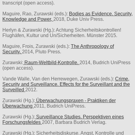
transcript (open access).
Maguire, Rao, Zurawski (eds.):
Bodies as Evidence. Security,
Knowledge and Power,
2018, Duke Univ Press.
Herlyn & Zurawski (Hg.): Achtung Sicherheitskontrollen!
Flughäfen, Kultur und Un/Sicherheiten. Münster 2015.
Maguire, Frois, Zurawski (eds.):
The Anthropology of
Security.
2014, Pluto Press.
Zurawski:
Raum-Weltbild-Kontrolle.
2014, Budrich UniPress
(open access).
Vande Walle, Van den Herrewegen, Zurawski (eds.):
Crime,
Security and Surveillance. Effects for the Surveillant and the
Surveilled
2012.
Zurawski (Hg.):
Überwachungspraxen - Praktiken der
Überwachung
2011, Budrich UniPress.
Zurawski (Hg.):
Surveillance Studies. Perspektiven eines
Forschungsfeldes
2007, Barbara Budrich Verlag.
Zurawski (Hg.): Sicherheitsdiskurse. Angst, Kontrolle und