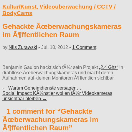
Kultur/Kunst
,
Videoüberwachung / CCTV /
BodyCams
Gehackte Ãœberwachungskameras
im Ã¶ffentlichen Raum
by
Nils Zurawski
•
Juli 10, 2012
•
1 Comment
Benjamin Gaulon hackt sich fÃ¼r sein Projekt
„2.4 Ghz“
in
drahtlose Ãœberwachungskameras und macht deren
Aufnahmen auf kleinen Monitoren Ã¶ffentlich sichtbar.
Post
← Warum Geheimdienste versagen…
Social Impact: KÃ¼nstler wollen fÃ¼r Videokameras
navigation
unsichtbar bleiben →
1 comment for “
Gehackte
Ãœberwachungskameras im
Ã¶ffentlichen Raum
”