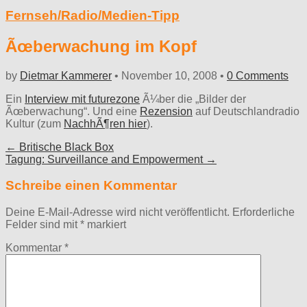
Fernseh/Radio/Medien-Tipp
Ãœberwachung im Kopf
by
Dietmar Kammerer
•
November 10, 2008
•
0 Comments
Ein
Interview mit futurezone
Ã¼ber die „Bilder der
Ãœberwachung“. Und eine
Rezension
auf Deutschlandradio
Kultur (zum
NachhÃ¶ren hier
).
Post
← Britische Black Box
Tagung: Surveillance and Empowerment →
navigation
Schreibe einen Kommentar
Deine E-Mail-Adresse wird nicht veröffentlicht.
Erforderliche
Felder sind mit
*
markiert
Kommentar
*