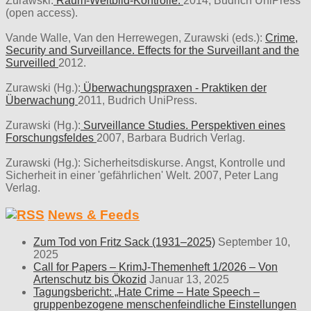
Zurawski:
Raum-Weltbild-Kontrolle.
2014, Budrich UniPress
(open access).
Vande Walle, Van den Herrewegen, Zurawski (eds.):
Crime,
Security and Surveillance. Effects for the Surveillant and the
Surveilled
2012.
Zurawski (Hg.):
Überwachungspraxen - Praktiken der
Überwachung
2011, Budrich UniPress.
Zurawski (Hg.):
Surveillance Studies. Perspektiven eines
Forschungsfeldes
2007, Barbara Budrich Verlag.
Zurawski (Hg.): Sicherheitsdiskurse. Angst, Kontrolle und
Sicherheit in einer 'gefährlichen' Welt. 2007, Peter Lang
Verlag.
News & Feeds
Zum Tod von Fritz Sack (1931–2025)
September 10,
2025
Call for Papers – KrimJ-Themenheft 1/2026 – Von
Artenschutz bis Ökozid
Januar 13, 2025
Tagungsbericht: „Hate Crime – Hate Speech –
gruppenbezogene menschenfeindliche Einstellungen