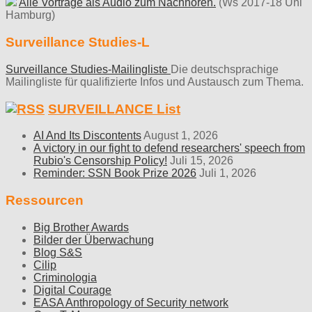
Alle Vorträge als Audio zum Nachhören.
(Ws 2017-18 Uni
Hamburg)
Surveillance Studies-L
Surveillance Studies-Mailingliste
Die deutschsprachige
Mailingliste für qualifizierte Infos und Austausch zum Thema.
SURVEILLANCE List
AI And Its Discontents
August 1, 2026
A victory in our fight to defend researchers' speech from
Rubio's Censorship Policy!
Juli 15, 2026
Reminder: SSN Book Prize 2026
Juli 1, 2026
Ressourcen
Big Brother Awards
Bilder der Überwachung
Blog S&S
Cilip
Criminologia
Digital Courage
EASA Anthropology of Security network