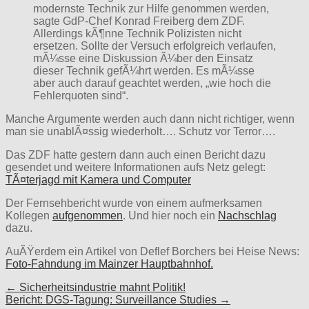
modernste Technik zur Hilfe genommen werden,
sagte GdP-Chef Konrad Freiberg dem ZDF.
Allerdings kÃ¶nne Technik Polizisten nicht
ersetzen. Sollte der Versuch erfolgreich verlaufen,
mÃ¼sse eine Diskussion Ã¼ber den Einsatz
dieser Technik gefÃ¼hrt werden. Es mÃ¼sse
aber auch darauf geachtet werden, „wie hoch die
Fehlerquoten sind“.
Manche Argumente werden auch dann nicht richtiger, wenn
man sie unablÃ¤ssig wiederholt…. Schutz vor Terror….
Das ZDF hatte gestern dann auch einen Bericht dazu
gesendet und weitere Informationen aufs Netz gelegt:
TÃ¤terjagd mit Kamera und Computer
Der Fernsehbericht wurde von einem aufmerksamen
Kollegen
aufgenommen
. Und hier noch ein
Nachschlag
dazu.
AuÃŸerdem ein Artikel von Deflef Borchers bei Heise News:
Foto-Fahndung im Mainzer Hauptbahnhof.
Post
← Sicherheitsindustrie mahnt Politik!
Bericht: DGS-Tagung: Surveillance Studies →
navigation