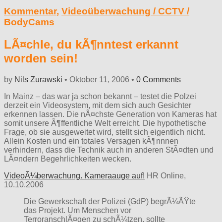
Kommentar
,
Videoüberwachung / CCTV /
BodyCams
LÃ¤chle, du kÃ¶nntest erkannt
worden sein!
by
Nils Zurawski
•
Oktober 11, 2006
•
0 Comments
In Mainz – das war ja schon bekannt – testet die Polzei
derzeit ein Videosystem, mit dem sich auch Gesichter
erkennen lassen. Die nÃ¤chste Generation von Kameras hat
somit unsere Ã¶ffentliche Welt erreicht. Die hypothetische
Frage, ob sie ausgeweitet wird, stellt sich eigentlich nicht.
Allein Kosten und ein totales Versagen kÃ¶nnnen
verhindern, dass die Technik auch in anderen StÃ¤dten und
LÃ¤ndern Begehrlichkeiten wecken.
VideoÃ¼berwachung. Kameraauge auf!
HR Online,
10.10.2006
Die Gewerkschaft der Polizei (GdP) begrÃ¼ÃŸte
das Projekt. Um Menschen vor
TerroranschlÃ¤gen zu schÃ¼tzen, sollte