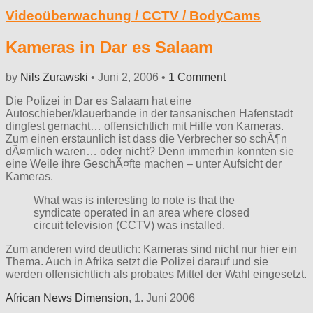
Videoüberwachung / CCTV / BodyCams
Kameras in Dar es Salaam
by
Nils Zurawski
•
Juni 2, 2006
•
1 Comment
Die Polizei in Dar es Salaam hat eine
Autoschieber/klauerbande in der tansanischen Hafenstadt
dingfest gemacht… offensichtlich mit Hilfe von Kameras.
Zum einen erstaunlich ist dass die Verbrecher so schÃ¶n
dÃ¤mlich waren… oder nicht? Denn immerhin konnten sie
eine Weile ihre GeschÃ¤fte machen – unter Aufsicht der
Kameras.
What was is interesting to note is that the
syndicate operated in an area where closed
circuit television (CCTV) was installed.
Zum anderen wird deutlich: Kameras sind nicht nur hier ein
Thema. Auch in Afrika setzt die Polizei darauf und sie
werden offensichtlich als probates Mittel der Wahl eingesetzt.
African News Dimension
, 1. Juni 2006